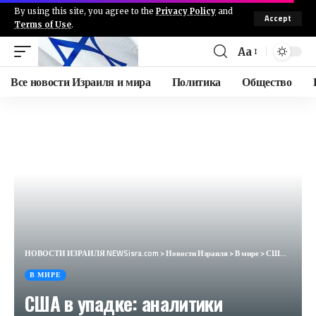
By using this site, you agree to the
Privacy Policy
and
Accept
Terms of Use
.
Aa
Все новости Израиля и мира
Политика
Общество
НОВОСТИ ИЗРАИЛЯ NEWSisra.com
>
Новости Израиля
>
В мире
>
США в упадке: аналитики рассказали, как Америка погубила сама себя (Newsweek, США)
В МИРЕ
США в упадке: аналитики