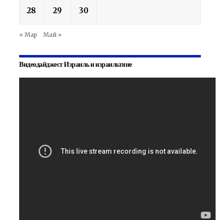
28
29
30
« Мар
Май »
Видеодайджест Израиль и израильтяне