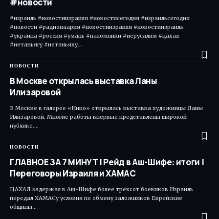
#новости
#израиль #новостиизраиля #новостисегодня #израильсегодня
#новости #радионаария #новостиизраиля #новостиизраиль
#украина #россия #умань #паломники #иерусалим #цахал
#нетаньягу #нетаньяху…
НОВОСТИ
В Москве открылась выставка Ланы
Илизаровой
В Москве в галерее «Нико» открылась выставка художницы Ланы
Илизаровой. Многие работы впервые представлены широкой
публике.…
НОВОСТИ
ГЛАВНОЕ ЗА 7 МИНУТ | Рейд в Аш-Шифе: итоги |
Переговоры Израиля и ХАМАС
ЦАХАЛ задержал в Аш-Шифе более трехсот боевиков Израиль
передал ХАМАСу условия по обмену заложников Еврейские
общины…