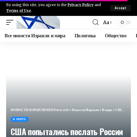
By using this site, you agree to the
Privacy Policy
and
Accept
Terms of Use
.
Aa
Все новости Израиля и мира
Политика
Общество
НОВОСТИ ИЗРАИЛЯ NEWSisra.com
>
Новости Израиля
>
В мире
>
США попытались послать России сигнал. Москва отмахнулась (Seznam zprávy, Чехия)
В МИРЕ
США попытались послать России