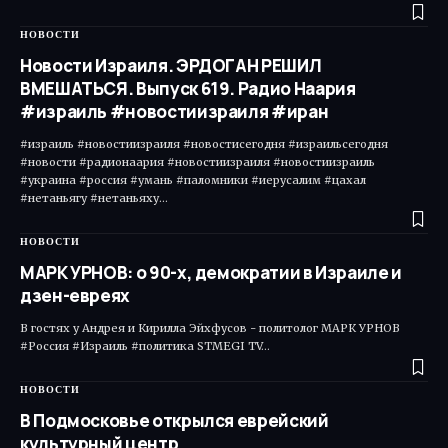
НОВОСТИ
Новости Израиля. ЭРДОГАН РЕШИЛ
ВМЕШАТЬСЯ. Выпуск 619. Радио Наария
#израиль #новостиизраиля #иран
#израиль #новостиизраиля #новостисегодня #израильсегодня
#новости #радионаария #новостиизраиля #новостиизраиль
#украина #россия #умань #паломники #иерусалим #цахал
#нетаньягу #нетаньяху…
НОВОСТИ
МАРК УРНОВ: о 90-х, демократии в Израиле и
дзен-евреях
В гостях у Андрея и Кирилла Эйхфусов - политолог МАРК УРНОВ
#Россия #Израиль #политика STMEGI TV…
НОВОСТИ
В Подмосковье открылся еврейский
культурный центр