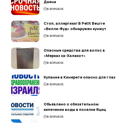
Даяна
В ИЗРАИЛЕ
Стоп, аллергики! В Petit Beurre
«Вилли-Фуд» обнаружен кунжут
В ИЗРАИЛЕ
Опасные средства для волос в
«Мерказ ха-Халакот»
В ИЗРАИЛЕ
Купание в Кинерете опасно для глаз
В ИЗРАИЛЕ
Объявлено о обязательном
кипячении воды в поселке Яциц
В ИЗРАИЛЕ