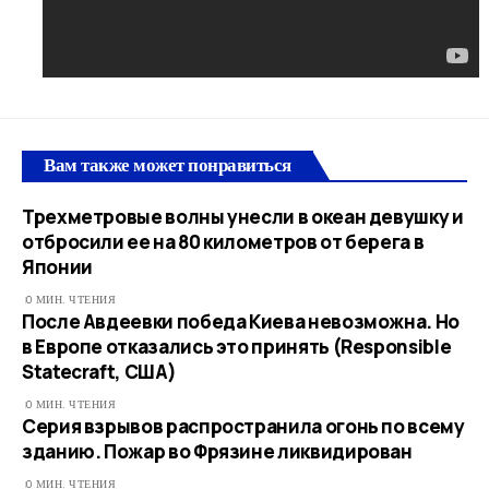
Вам также может понравиться
Трехметровые волны унесли в океан девушку и
отбросили ее на 80 километров от берега в
Японии
0 МИН. ЧТЕНИЯ
После Авдеевки победа Киева невозможна. Но
в Европе отказались это принять (Responsible
Statecraft, США)
0 МИН. ЧТЕНИЯ
Серия взрывов распространила огонь по всему
зданию. Пожар во Фрязине ликвидирован
0 МИН. ЧТЕНИЯ