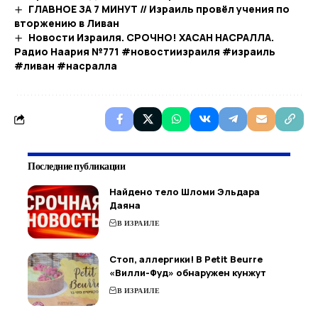
ГЛАВНОЕ ЗА 7 МИНУТ // Израиль провёл учения по
вторжению в Ливан
Новости Израиля. СРОЧНО! ХАСАН НАСРАЛЛА.
Радио Наария №771 #новостиизраиля #израиль
#ливан #насралла
Последние публикации
Найдено тело Шломи Эльдара
Даяна
В ИЗРАИЛЕ
Стоп, аллергики! В Petit Beurre
«Вилли-Фуд» обнаружен кунжут
В ИЗРАИЛЕ