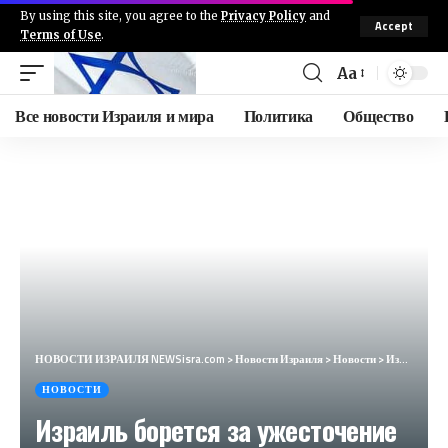
By using this site, you agree to the
Privacy Policy
and
Accept
Terms of Use
.
Aa
Все новости Израиля и мира
Политика
Общество
НОВОСТИ ИЗРАИЛЯ NEWSisra.com
>
Новости Израиля
>
Новости
>
Израиль борется за ужесточение санкций ЕС против Ирана | Министерство иностранных дел
НОВОСТИ
Израиль борется за ужесточение