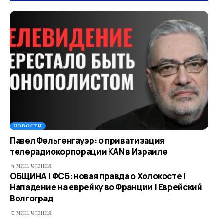
НОВОСТИ
Павел Фельгенгауэр: о приватизация
телерадиокорпорации KAN в Израиле
1 МИН. ЧТЕНИЯ
ОБЩИНА | ФСБ: новая правда о Холокосте |
Нападение на еврейку во Франции | Еврейский
Волгоград
0 МИН. ЧТЕНИЯ