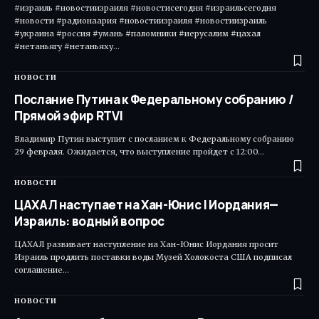
#израиль #новостиизраиля #новостисегодня #израильсегодня
#новости #радионаария #новостиизраиля #новостиизраиль
#украина #россия #умань #паломники #иерусалим #цахал
#нетаньягу #нетаньяху…
НОВОСТИ
Послание Путина к Федеральному собранию /
Прямой эфир RTVI
Владимир Путин выступит с посланием к Федеральному собранию
29 февраля. Ожидается, что выступление пройдет с 12:00…
НОВОСТИ
ЦАХАЛ наступает на Хан-Юнис | Иордания—
Израиль: водный вопрос
ЦАХАЛ развивает наступление на Хан-Юнис Иордания просит
Израиль продлить поставки воды Музей Холокоста США подписал
соглашение…
НОВОСТИ