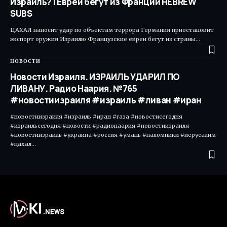
Израиль? | Евреи бегут из Франции HEBREW
SUBS
ЦАХАЛ наносит удар по объектам террора Германия приостановит
экспорт оружия Израилю Французские евреи бегут из страны…
НОВОСТИ
Новости Израиля. ИЗРАИЛЬ УДАРИЛ ПО
ЛИВАНУ. Радио Наария. №765
#новостиизраиля #израиль #ливан #иран
#новостиизраиля #израиль #иран #газа #новостисегодня
#израильсегодня #новости #радионаария #новостиизраиля
#новостиизраиль #украина #россия #умань #паломники #иерусалим
#цахал…