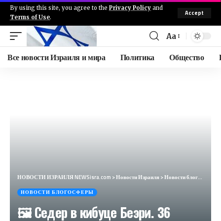
By using this site, you agree to the
Privacy Policy
and
Accept
Terms of Use
.
Aa
Все новости Израиля и мира
Политика
Общество
НОВОСТИ ИЗРАИЛЯ NEWSisra.com
>
Новости Израиля
>
Новости блогосферы
НОВОСТИ БЛОГОСФЕРЫ
🖼 Седер в кибуце Беэри. 36