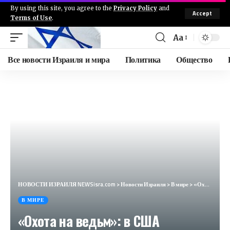
By using this site, you agree to the
Privacy Policy
and
Accept
Terms of Use
.
Aa
Все новости Израиля и мира
Политика
Общество
НОВОСТИ ИЗРАИЛЯ NEWSisra.com
>
Новости Израиля
>
В мире
>
«Охота на ведьм»: в США объяснили, как приговор скажется на карьере Трампа (National Review, США)
В МИРЕ
«Охота на ведьм»: в США