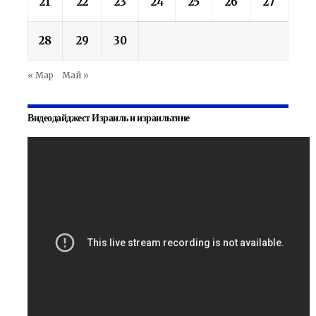
21
22
23
24
25
26
27
28
29
30
« Мар
Май »
Видеодайджест Израиль и израильтяне