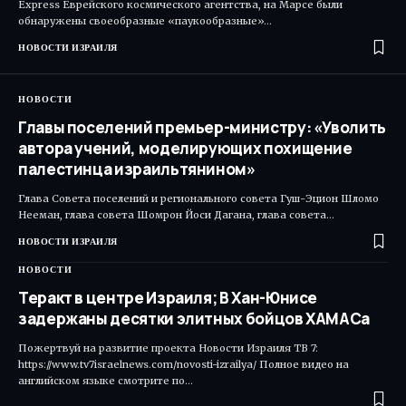
Express Еврейского космического агентства, на Марсе были
обнаружены своеобразные «паукообразные»…
НОВОСТИ ИЗРАИЛЯ
НОВОСТИ
Главы поселений премьер-министру: «Уволить
автора учений, моделирующих похищение
палестинца израильтянином»
Глава Совета поселений и регионального совета Гуш-Эцион Шломо
Нееман, глава совета Шомрон Йоси Дагана, глава совета…
НОВОСТИ ИЗРАИЛЯ
НОВОСТИ
Теракт в центре Израиля; В Хан-Юнисе
задержаны десятки элитных бойцов ХАМАСа
Пожертвуй на развитие проекта Новости Израиля ТВ 7:
https://www.tv7israelnews.com/novosti-izrailya/ Полное видео на
английском языке смотрите по…