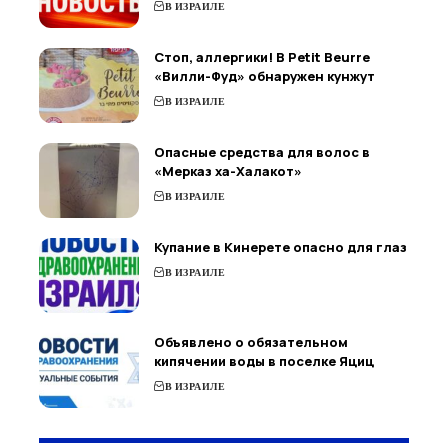
В ИЗРАИЛЕ
Стоп, аллергики! В Petit Beurre
«Вилли-Фуд» обнаружен кунжут
В ИЗРАИЛЕ
Опасные средства для волос в
«Мерказ ха-Халакот»
В ИЗРАИЛЕ
Купание в Кинерете опасно для глаз
В ИЗРАИЛЕ
Объявлено о обязательном
кипячении воды в поселке Яциц
В ИЗРАИЛЕ