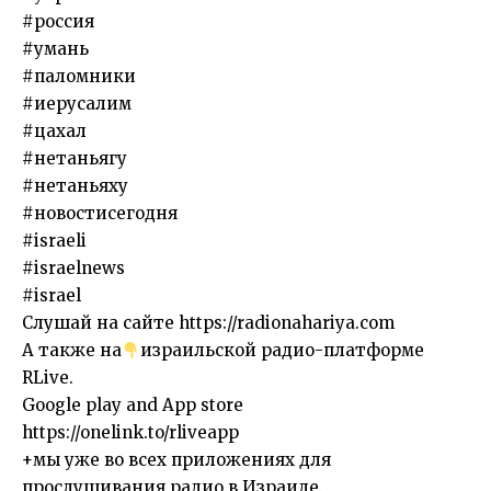
#россия
#умань
#паломники
#иерусалим
#цахал
#нетаньягу
#нетаньяху
#новостисегодня
#israeli
#israelnews
#israel
Слушай на сайте https://radionahariya.com
А также на
израильской радио-платформе
RLive.
Google play and App store
https://onelink.to/rliveapp
+мы уже во всех приложениях для
прослушивания радио в Израиле.