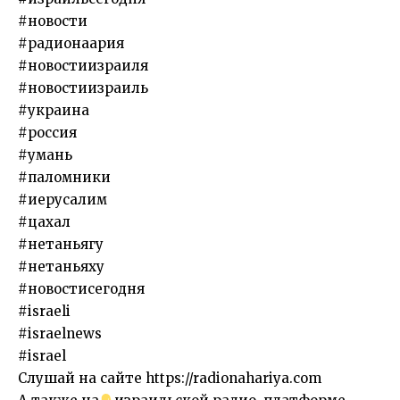
#новости
#радионаария
#новостиизраиля
#новостиизраиль
#украина
#россия
#умань
#паломники
#иерусалим
#цахал
#нетаньягу
#нетаньяху
#новостисегодня
#israeli
#israelnews
#israel
Слушай на сайте https://radionahariya.com