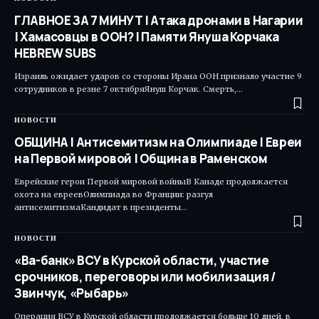
ГЛАВНОЕ ЗА 7 МИНУТ | Атака дронами в Нагарии
| Хамасовцы в ООН? | Памяти Януша Корчака
HEBREW SUBS
Израиль ожидает ударов со стороны Ирана ООН признало участие 9
сотрудников в резне 7 октябряЯнуш Корчак. Смерть,…
НОВОСТИ
ОБЩИНА | Антисемитизм на Олимпиаде | Евреи
на Первой мировой | Община в Раменском
Еврейские герои Первой мировой войныВ Канаде продолжается
охота на евреевОлимпиада во Франции: разгул
антисемитизмаКандидат в президенты…
НОВОСТИ
«Ва-банк» ВСУ в Курской области, участие
срочников, переговоры или мобилизация /
Звинчук, «Рыбарь»
Операция ВСУ в Курской области продолжается больше 10 дней, в