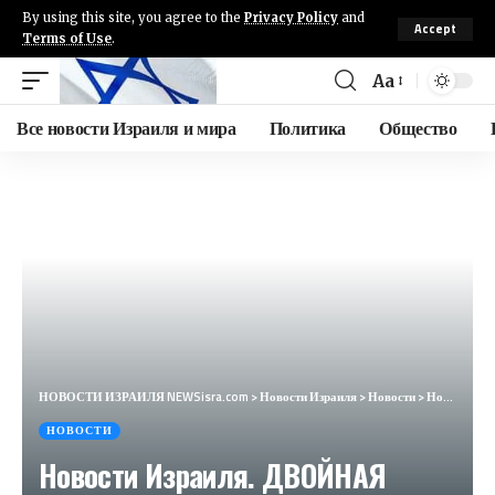
By using this site, you agree to the
Privacy Policy
and
Accept
Terms of Use
.
Aa
Все новости Израиля и мира
Политика
Общество
НОВОСТИ ИЗРАИЛЯ NEWSisra.com
>
Новости Израиля
>
Новости
>
Новости Израиля. ДВОЙНАЯ АТАКА ИЗРАИЛЯ ПО ИРАНУ. Выпуск 622. Радио Наария #израиль #иран
НОВОСТИ
Новости Израиля. ДВОЙНАЯ