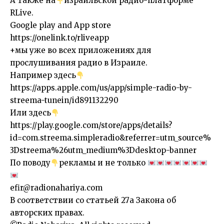
А также на
израильской радио-платформе
RLive.
Google play and App store
https://onelink.to/rliveapp
+мы уже во всех приложениях для
прослушивания радио в Израиле.
Например здесь
https://apps.apple.com/us/app/simple-radio-by-
streema-tunein/id891132290
Или здесь
https://play.google.com/store/apps/details?
id=com.streema.simpleradio&referrer=utm_source%
3Dstreema%26utm_medium%3Ddesktop-banner
По поводу
рекламы и не только
efir@radionahariya.com
В соответствии со статьей 27a Закона об
авторских правах.