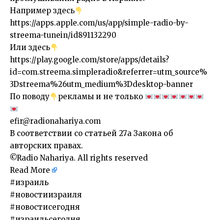
Например здесь
https://apps.apple.com/us/app/simple-radio-by-
streema-tunein/id891132290
Или здесь
https://play.google.com/store/apps/details?
id=com.streema.simpleradio&referrer=utm_source%
3Dstreema%26utm_medium%3Ddesktop-banner
По поводу
рекламы и не только
efir@radionahariya.com
В соответствии со статьей 27a Закона об
авторских правах.
©Radio Nahariya. All rights reserved
Read More
​#израиль
#новостиизраиля
#новостисегодня
#израильсегодня