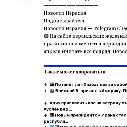
————————————
Новости Израиля
Подписывайтесь
Новости Израиля — Telegram Cha
На сайте израильских железны
праздников изменится периодичн
апреля иЧитать все подряд Ново
Также может понравиться
🖼 Потянет ли «Хизбалла» за собой
Ближний В. пришел в Америку. П
…
Хочу пригласить вас на встречу 
Ауслендер …
🖼 Новым президентом Ирана стал
республи…