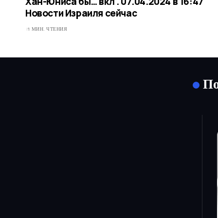
Хан-Юниса бы… вкл . 07.04.2024 в 16:47​
Новости Израиля сейчас
1 МИН. ЧТЕНИЯ
По