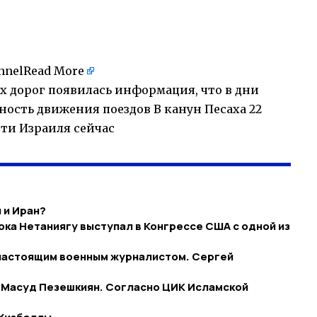
nnel
Read More
х дорог появилась информация, что в дни
ость движения поездов В канун Песаха 22
сти Израиля сейчас
 и Иран?
ока Нетаниягу выступал в Конгрессе США с одной из
с настоящим военным журналистом. Сергей
 Масуд Пезешкиян. Согласно ЦИК Исламской