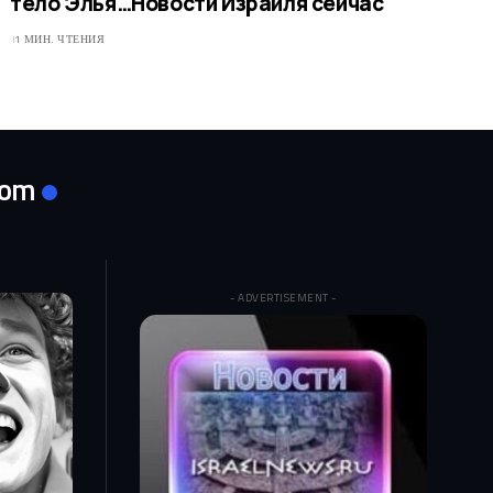
тело Элья…​Новости Израиля сейчас
1 МИН. ЧТЕНИЯ
com
- ADVERTISEMENT -