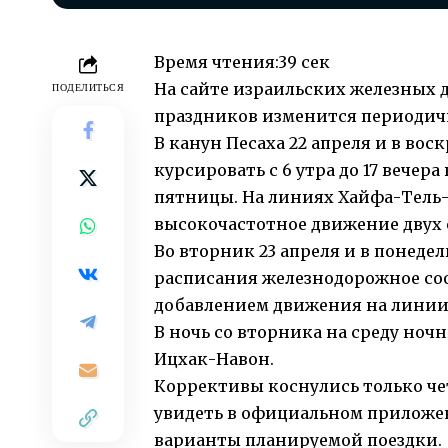
Время чтения:
39 сек
На сайте израильских железных 
ПОДЕЛИТЬСЯ
праздников изменится периодич
В канун Песаха 22 апреля и в вос
курсировать с 6 утра до 17 вечер
пятницы. На линиях Хайфа-Тель-
высокочастотное движение двух 
Во вторник 23 апреля и в понедел
расписания железнодорожное сооб
добавлением движения на линии
В ночь со вторника на среду ноч
Ицхак-Навон.
Коррективы коснулись только че
увидеть в официальном приложен
варианты планируемой поездки.