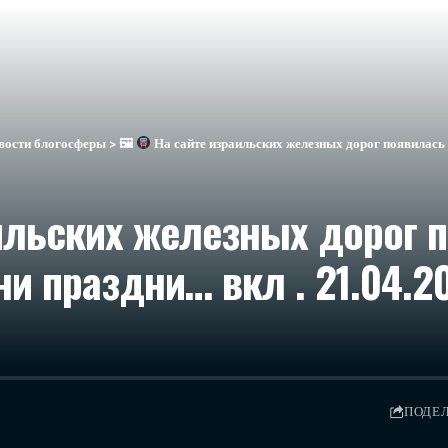
вости блогосферы
>
🖼
На сайте израильских железных дорог появилась информация
ильских железных дорог 
и праздни… вкл . 21.04.20
ПОДЕ