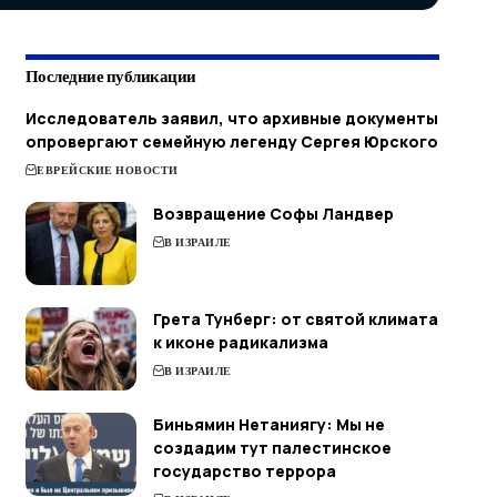
Последние публикации
Исследователь заявил, что архивные документы
опровергают семейную легенду Сергея Юрского
ЕВРЕЙСКИЕ НОВОСТИ
Возвращение Софы Ландвер
В ИЗРАИЛЕ
Грета Тунберг: от святой климата
к иконе радикализма
В ИЗРАИЛЕ
Биньямин Нетаниягу: Мы не
создадим тут палестинское
государство террора