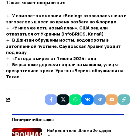
Также может понравиться
У самолета компании «Boeing» взорвалась шина и
загорелось шасси во время разбега во Флориде
«У них уже есть новый план». США решили
отказаться от Украины (infoBRICS, Китай)
В Джизан обрушены мосты, водовороты в
затопленной пустыне. Саудовская Аравия уходит
под воду
«Погода в мире» от 1 июня 2024 года
Вырванные деревья падали на машины, улицы
превратились в реки. Ураган «Берил» обрушился на
Техас
Последние публикации
Найдено тело Шломи Эльдара