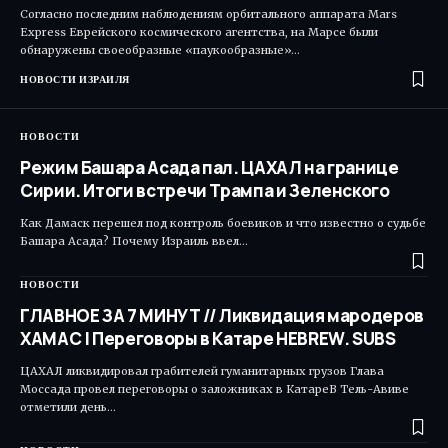
Согласно последним наблюдениям орбитального аппарата Mars
Express Еврейского космического агентства, на Марсе были
обнаружены своеобразные «паукообразные»…
НОВОСТИ ИЗРАИЛЯ
НОВОСТИ
Режим Башара Асада пал. ЦАХАЛ на границе
Сирии. Итоги встречи Трампа и Зеленского
Как Дамаск перешел под контроль боевиков и что известно о судьбе
Башара Асада? Почему Израиль ввел…
НОВОСТИ
ГЛАВНОЕ ЗА 7 МИНУТ // Ликвидация мародеров
ХАМАС | Переговоры в Катаре HEBREW. SUBS
ЦАХАЛ ликвидировал грабителей гуманитарных грузов Глава
Моссада провел переговоры о заложниках в КатареВ Тель-Авиве
отметили день…