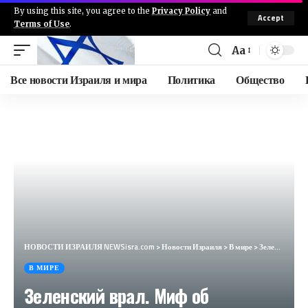
By using this site, you agree to the
Privacy Policy
and
Accept
Terms of Use
.
Aa
Все новости Израиля и мира
Политика
Общество
НОВОСТИ ИЗРАИЛЯ NEWSisra.com
>
Новости Израиля
>
В мире
>
Зеленский врал. Миф об «агрессии Путина» не прошел проверку здравым смыслом (The American Conservative, США)
В МИРЕ
Зеленский врал. Миф об