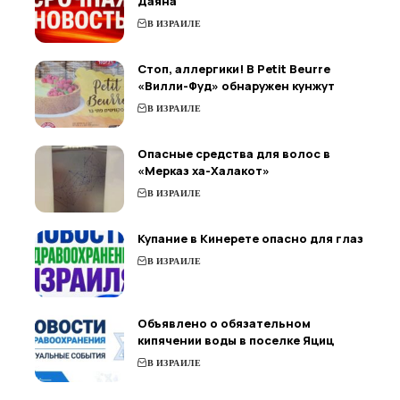
Даяна
В ИЗРАИЛЕ
Стоп, аллергики! В Petit Beurre
«Вилли-Фуд» обнаружен кунжут
В ИЗРАИЛЕ
Опасные средства для волос в
«Мерказ ха-Халакот»
В ИЗРАИЛЕ
Купание в Кинерете опасно для глаз
В ИЗРАИЛЕ
Объявлено о обязательном
кипячении воды в поселке Яциц
В ИЗРАИЛЕ