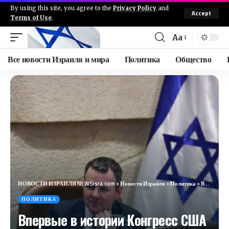
By using this site, you agree to the
Privacy Policy
and
Accept
Terms of Use
.
Aa
Все новости Израиля и мира
Политика
Общество
НОВОСТИ ИЗРАИЛЯ NEWSisra.com
>
Новости Израиля
>
Политика
>
Впервые в истории Конгресс США утвердил масштабную финансовую помощь Израилю
ПОЛИТИКА
Впервые в истории Конгресс США