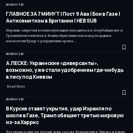
НОВОСТИ
ГЛАВНОЕ ЗА 7 МИНУТ | Пост 9 Ава | Бои в Газе |
Антисемитизм в Британии | HEB SUB
Израиль запретил военнослужащим находиться в Азербайджане и
ГрузииАнтисемитизм в Великобритании показал рекордные
показателиТраур о разрушении храма.…
НОВОСТИ
А.ПЕСКЕ: Украинские «диверсанты»,
возможно, уже стали удобрением где-нибудь
в лесу под Киевом
Read More ​
НОВОСТИ
В Курске ставят укрытия, удар Израиля по
школе в Газе, Трамп обещает третью мировую
из-за Харрис
Что происходит на третий день съезда Демпартии в Чикаго и какие