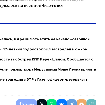
зорвалось на военнойЧитать все
алась, и я решил отметить ее начало «сезонной
и, 17-летний подросток был застрелен в южном
ность за обстрел КПП Керен Шалом. Сообщается о
бель призвал мэра Иерусалима Моше Леона принять
оне трагедии с БТР в Газе, офицеры-резервисты
Facebook