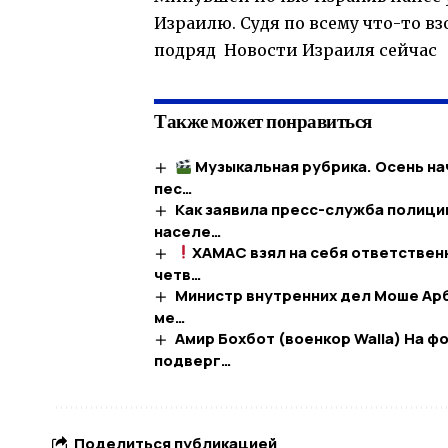
Израилю. Судя по всему что-то в
подряд Новости Израиля сейчас
Также может понравиться
Музыкальная рубрика. Осень нач
пес…
Как заявила пресс-служба полици
населе…
ХАМАС взял на себя ответствен
четв…
Министр внутренних дел Моше Ар
ме…​
Амир Бохбот (военкор Walla) На ф
подверг…
Поделиться публикацией