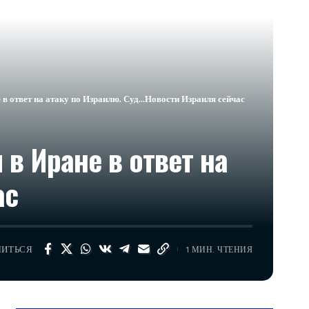
в ответ на атаку по Израилю. Суд…​Новости Израиля сейчас
в Иране в ответ на
ас
ЛИТЬСЯ
1 МИН. ЧТЕНИЯ