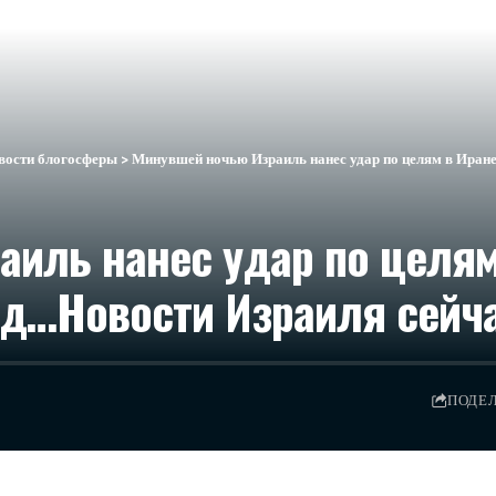
вости блогосферы
>
Минувшей ночью Израиль нанес удар по целям в Иране 
иль нанес удар по целям 
уд…​Новости Израиля сейч
ПОДЕ