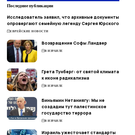
Последние публикации
Исследователь заявил, что архивные документы
опровергают семейную легенду Сергея Юрского
ЕВРЕЙСКИЕ НОВОСТИ
Возвращение Софы Ландвер
В ИЗРАИЛЕ
Грета Тунберг: от святой климата
к иконе радикализма
В ИЗРАИЛЕ
Биньямин Нетаниягу: Мы не
создадим тут палестинское
государство террора
В ИЗРАИЛЕ
Израиль ужесточает стандарты