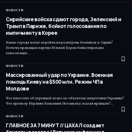
НОВОСТИ
Сирийские войска сдают города, Зеленский и
Трамп в Париже, бойкот голосования по
импичменту в Корее
Какие города могут перейти под контроль боевиков в Сирии?
Почему правящая партия Южной Кореи бойкотировала
голосование…
НОВОСТИ
Массированный удар по Украине. Военная
помощь Киеву на $500 млн. Режим ЧП в
Молдове
Что известно об утренней атаке по объектам энергетики Украины?
Что премьер Израиля Беньямин Нетаньяху сказал иранцам?…
НОВОСТИ
ГЛАВНОЕ ЗА 7 МИНУТ // ЦАХАЛ создает