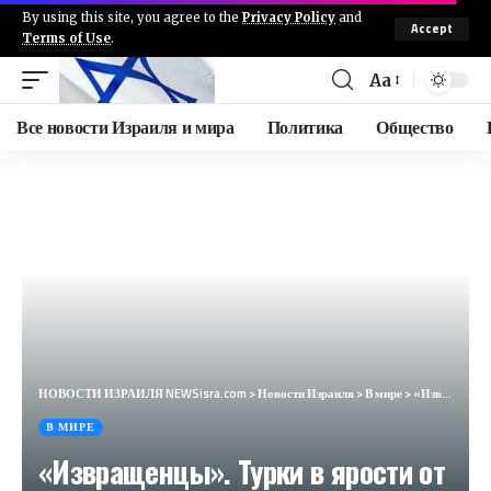
By using this site, you agree to the
Privacy Policy
and
Accept
Terms of Use
.
Aa
Все новости Израиля и мира
Политика
Общество
НОВОСТИ ИЗРАИЛЯ NEWSisra.com
>
Новости Израиля
>
В мире
>
«Извращенцы». Турки в ярости от скандального решения о смене пола в Швеции (Haber7, Турция)
В МИРЕ
«Извращенцы». Турки в ярости от