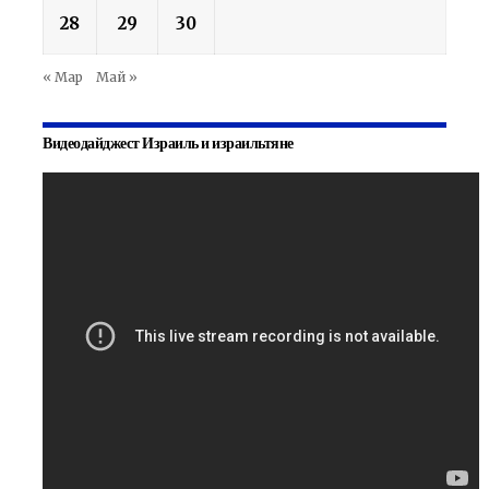
28
29
30
« Мар
Май »
Видеодайджест Израиль и израильтяне