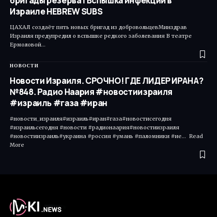
бригады резерва | Вспышка инфекции в
Израиле HEBREW SUBS
ЦАХАЛ создаёт пять новых бригад из добровольцевМинздрав
Израиля предупредил о вспышке редкого заболевания В театре
Ермоловой…
НОВОСТИ
Новости Израиля. СРОЧНО! ГДЕ ЛИДЕР ИРАНА?
№848. Радио Наария #новостиизраиля
#израиль #газа #иран
#новости_израиля#израиль#иран#газа#новостисегодня
#израильсегодня #новости #радионаария#новостиизраиля
#новостиизраиль#украина #россия #умань #паломники #ие... Read
More ​