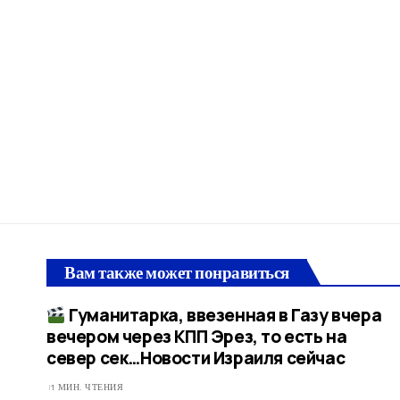
Вам также может понравиться
Гуманитарка, ввезенная в Газу вчера
вечером через КПП Эрез, то есть на
север сек…​Новости Израиля сейчас
1 МИН. ЧТЕНИЯ