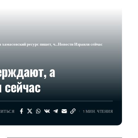
а хамасовский ресурс пишет, ч…​Новости Израиля сейчас
ерждают, а
я сейчас
ЛИТЬСЯ
1 МИН. ЧТЕНИЯ