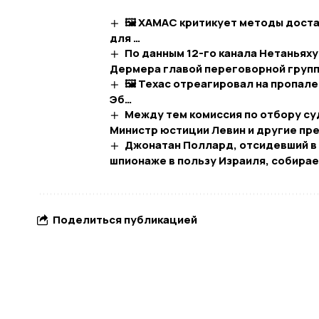
🖼 ХАМАС критикует методы дост
для …
По данным 12-го канала Нетаньях
Дермера главой переговорной груп
🖼 Техас отреагировал на пропал
Эб…
Между тем комиссия по отбору су
Министр юстиции Левин и другие пр
Джонатан Поллард, отсидевший в 
шпионаже в пользу Израиля, собирае
Поделиться публикацией