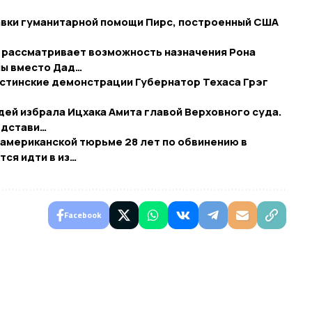
авки гуманитарной помощи Пирс, построенный США
у рассматривает возможность назначения Рона
пы вместо Дад…
естинские демонстрации Губернатор Техаса Грэг
дей избрала Ицхака Амита главой Верховного суда.
едстави…
американской тюрьме 28 лет по обвинению в
тся идти в из…
Facebook