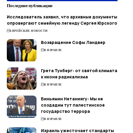
Последние публикации
Исследователь заявил, что архивные документы
опровергают семейную легенду Сергея Юрского
ЕВРЕЙСКИЕ НОВОСТИ
Возвращение Софы Ландвер
В ИЗРАИЛЕ
Грета Тунберг: от святой климата
к иконе радикализма
В ИЗРАИЛЕ
Биньямин Нетаниягу: Мы не
создадим тут палестинское
государство террора
В ИЗРАИЛЕ
Израиль ужесточает стандарты