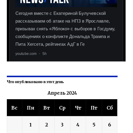
Что опубликовано в этот день
Апрель 2024
Вс
Пн
Вт
Ср
Чт
Пт
Сб
1
2
3
4
5
6