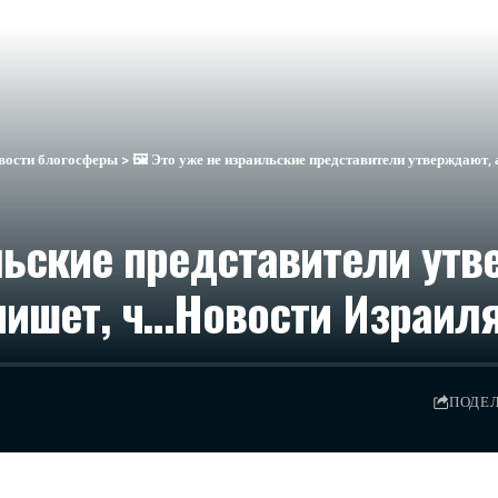
вости блогосферы
>
🖼 Это уже не израильские представители утверждают, 
льские представители утв
пишет, ч…​Новости Израил
ПОДЕ