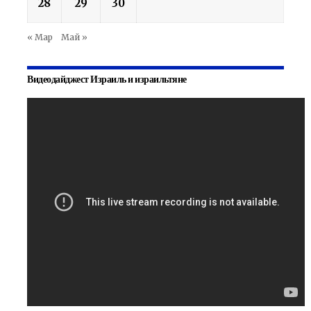
28
29
30
« Мар
Май »
Видеодайджест Израиль и израильтяне