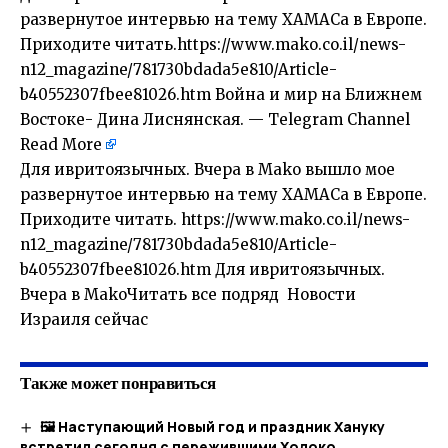
развернутое интервью на тему ХАМАСа в Европе.
Приходите читать.https://www.mako.co.il/news-
n12_magazine/781730bdada5e810/Article-
b40552307fbee81026.htm Война и мир на Ближнем
Востоке- Дина Лиснянская. — Telegram Channel
Read More
Для ивритоязычных. Вчера в Mako вышло мое
развернутое интервью на тему ХАМАСа в Европе.
Приходите читать. https://www.mako.co.il/news-
n12_magazine/781730bdada5e810/Article-
b40552307fbee81026.htm Для ивритоязычных.
Вчера в MakoЧитать все подряд Новости
Израиля сейчас
Также может понравиться
🖼 Наступающий Новый год и праздник Хануку
встретил сегодня с пережившими Холоко…