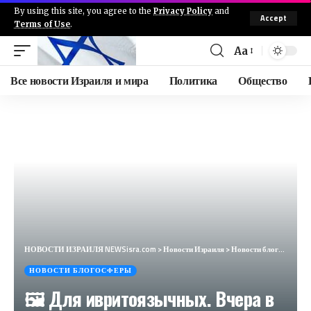
By using this site, you agree to the
Privacy Policy
and
Accept
Terms of Use
.
Aa
Все новости Израиля и мира
Политика
Общество
НОВОСТИ ИЗРАИЛЯ NEWSisra.com
>
Новости Израиля
>
Новости блогосферы
НОВОСТИ БЛОГОСФЕРЫ
🖼 Для ивритоязычных. Вчера в