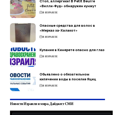
Стоп, аллергики! В Petit Beurre
«Вилли-Фуд» обнаружен кунжут
В ИЗРАИЛЕ
Опасные средства для волос в
«Мерказ ха-Халакот»
В ИЗРАИЛЕ
Купание в Кинерете опасно для глаз
В ИЗРАИЛЕ
Объявлено о обязательном
кипячении воды в поселке Яциц
В ИЗРАИЛЕ
Новости Израиля и мира. Дайджест СМИ