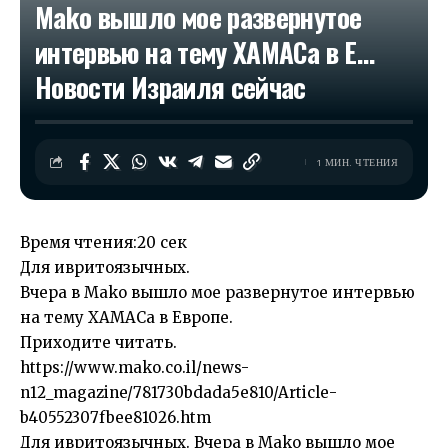
Mako вышло мое развернутое
интервью на тему ХАМАСа в Е…​
Новости Израиля сейчас
1 МИН. ЧТЕНИЯ
Время чтения:
20 сек
Для ивритоязычных.
Вчера в Mako вышло мое развернутое интервью
на тему ХАМАСа в Европе.
Приходите читать.
https://www.mako.co.il/news-
n12_magazine/781730bdada5e810/Article-
b40552307fbee81026.htm
Для ивритоязычных. Вчера в Mako вышло мое