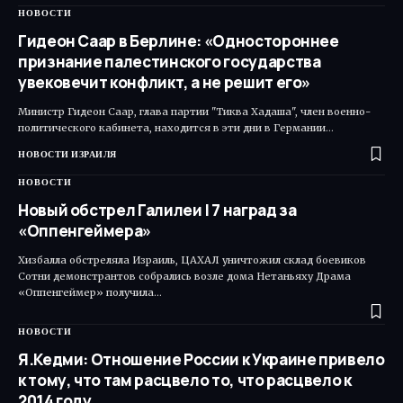
НОВОСТИ
Гидеон Саар в Берлине: «Одностороннее
признание палестинского государства
увековечит конфликт, а не решит его»
Министр Гидеон Саар, глава партии "Тиква Хадаша", член военно-
политического кабинета, находится в эти дни в Германии…
НОВОСТИ ИЗРАИЛЯ
НОВОСТИ
Новый обстрел Галилеи | 7 наград за
«Оппенгеймера»
Хизбалла обстреляла Израиль, ЦАХАЛ уничтожил склад боевиков
Сотни демонстрантов собрались возле дома Нетаньяху Драма
«Оппенгеймер» получила…
НОВОСТИ
Я.Кедми: Отношение России к Украине привело
к тому, что там расцвело то, что расцвело к
2014 году