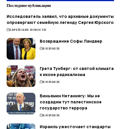
Последние публикации
Исследователь заявил, что архивные документы
опровергают семейную легенду Сергея Юрского
ЕВРЕЙСКИЕ НОВОСТИ
Возвращение Софы Ландвер
В ИЗРАИЛЕ
Грета Тунберг: от святой климата
к иконе радикализма
В ИЗРАИЛЕ
Биньямин Нетаниягу: Мы не
создадим тут палестинское
государство террора
В ИЗРАИЛЕ
Израиль ужесточает стандарты