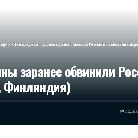
мире
>
«Не выдержим»: финны заранее обвинили Россию в нашествии мигранто
ны заранее обвинили Рос
fi, Финляндия)
ПОДЕ