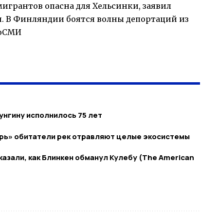
грантов опасна для Хельсинки, заявил
ен. В Финляндии боятся волны депортаций из
ноСМИ
нгину исполнилось 75 лет
рь» обитатели рек отравляют целые экосистемы
казали, как Блинкен обманул Кулебу (The American