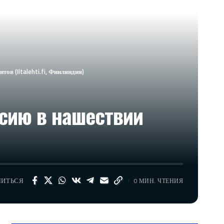
в (Iltalehti.fi, Финляндия)
сию в нашествии
ЛИТЬСЯ
0 МИН. ЧТЕНИЯ