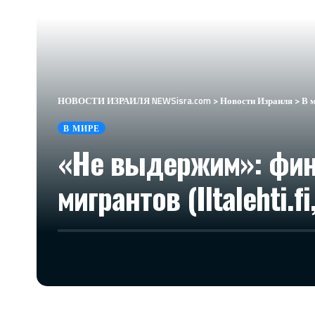
НОВОСТИ ИЗРАИЛЯ NEWSisra.com
>
Новости Израиля
>
В 
В МИРЕ
«Не выдержим»: фин
мигрантов (Iltalehti.