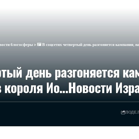
вости блогосферы
>
🖼 В соцсетях четвертый день разгоняется кампания, 
ртый день разгоняется ка
 короля Ио…​Новости Изр
ПОДЕ