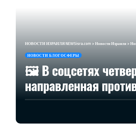
НОВОСТИ ИЗРАИЛЯ NEWSisra.com
>
Новости Израиля
>
Но
НОВОСТИ БЛОГОСФЕРЫ
🖼 В соцсетях четве
направленная против