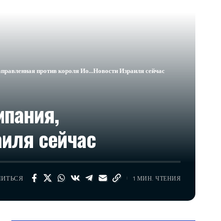
направленная против короля Ио…​Новости Израиля сейчас
мпания,
аиля сейчас
ЛИТЬСЯ
1 МИН. ЧТЕНИЯ