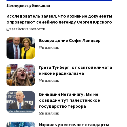
Последние публикации
Исследователь заявил, что архивные документы
опровергают семейную легенду Сергея Юрского
ЕВРЕЙСКИЕ НОВОСТИ
Возвращение Софы Ландвер
В ИЗРАИЛЕ
Грета Тунберг: от святой климата
к иконе радикализма
В ИЗРАИЛЕ
Биньямин Нетаниягу: Мы не
создадим тут палестинское
государство террора
В ИЗРАИЛЕ
Израиль ужесточает стандарты