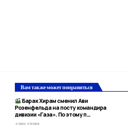
Вам также может понравиться
Барак Хирам сменил Ави
Розенфельда на посту командира
дивизии «Газа». По этому п…
0 МИН. ЧТЕНИЯ