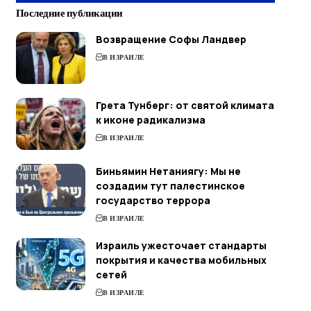
Последние публикации
Возвращение Софы Ландвер
В ИЗРАИЛЕ
Грета Тунберг: от святой климата
к иконе радикализма
В ИЗРАИЛЕ
Биньямин Нетаниягу: Мы не
создадим тут палестинское
государство террора
В ИЗРАИЛЕ
Израиль ужесточает стандарты
покрытия и качества мобильных
сетей
В ИЗРАИЛЕ