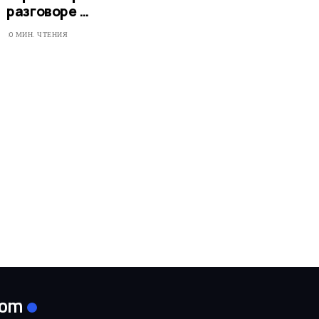
разговоре …​
0 МИН. ЧТЕНИЯ
com