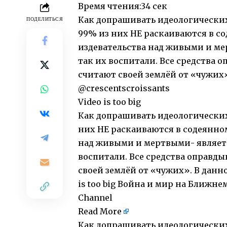
Время чтения:
34 сек
Как допрашивать идеологических
ПОДЕЛИТЬСЯ
99% из них НЕ раскаиваются в со
издевательства над живыми и ме
так их воспитали. Все средства о
считают своей землёй от «чужих».
@crescentscroissants
Video is too big
Как допрашивать идеологических
них НЕ раскаиваются в содеянном
над живыми и мертвыми- являетс
воспитали. Все средства оправды
своей землёй от «чужих». В данном
is too big Война и мир на Ближн
Channel
Read More
Как допрашивать идеологических