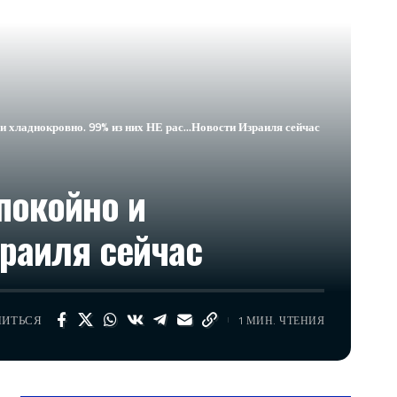
 хладнокровно. 99% из них НЕ рас…​Новости Израиля сейчас
покойно и
зраиля сейчас
ЛИТЬСЯ
1 МИН. ЧТЕНИЯ