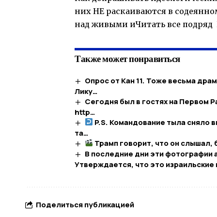
них НЕ раскаиваются в содеянном
над живыми иЧитать все подряд 
Также может понравиться
Опрос от Кан 11. Тоже весьма др
Лику…
Сегодня был в гостях на Первом 
http…
P.S. Командование тыла сняло 
та…
Трамп говорит, что он слышал, 
В последние дни эти фотографии 
Утверждается, что это израильские
Поделиться публикацией