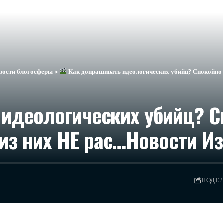
вости блогосферы
>
Как допрашивать идеологических убийц? Спокойно и
идеологических убийц? С
з них НЕ рас…​Новости И
ПОДЕ