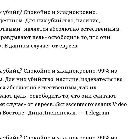
 убийц? Спокойно и хладнокровно.
деянном. Для них убийство, насилие,
ртвыми- является абсолютно естественным,
правдывают цель- освободить то, что они
 В данном случае- от евреев.
 убийц? Спокойно и хладнокровно. 99% из
. Для них убийство, насилие, издевательства
я абсолютно естественным, так их
вают цель- освободить то, что они считают
 случае- от евреев. @crescentscroissants Video
ем Востоке- Дина Лиснянская. — Telegram
 убийц? Спокойно и хладнокровно. 99% из