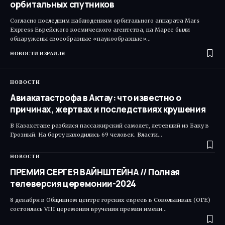
орбитальных спутников
Согласно последним наблюдениям орбитального аппарата Mars
Express Еврейского космического агентства, на Марсе были
обнаружены своеобразные «паукообразные»…
НОВОСТИ ИЗРАИЛЯ
НОВОСТИ
Авиакатастрофа в Актау: что известно о
причинах, жертвах и последствиях крушения
В Казахстане разбился пассажирский самолет, летевший из Баку в
Грозный. На борту находились 69 человек. Власти…
НОВОСТИ
ПРЕМИЯ СЕРГЕЯ ВАЙНШТЕЙНА // Полная
телеверсия церемонии-2024
8 декабря в Общинном центре горских евреев в Сокольниках (ОГЕ)
состоялась VIII церемония вручения премии имени…