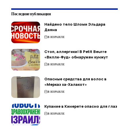
Последние публикации
Найдено тело Шломи Эльдара
Даяна
В ИЗРАИЛЕ
Стоп, аллергики! В Petit Beurre
«Вилли-Фуд» обнаружен кунжут
В ИЗРАИЛЕ
Опасные средства для волос в
«Мерказ ха-Халакот»
В ИЗРАИЛЕ
Купание в Кинерете опасно для глаз
В ИЗРАИЛЕ