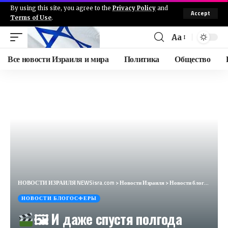
By using this site, you agree to the
Privacy Policy
and
Accept
Terms of Use
.
Aa
Все новости Израиля и мира
Политика
Общество
НОВОСТИ ИЗРАИЛЯ NEWSisra.com
>
Новости Израиля
>
Новости блогосферы
НОВОСТИ БЛОГОСФЕРЫ
🖼 И даже спустя полгода