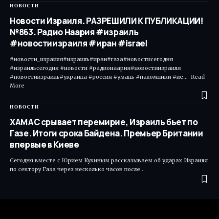
НОВОСТИ
Новости Израиля. РАЗРЕШИЛИ К ПУБЛИКАЦИИ!
№863. Радио Наария #израиль
#новостиизраиля #иран #israel
#новости_израиля#израиль#иран#газа#новостисегодня
#израильсегодня #новости #радионаария#новостиизраиля
#новостиизраиль#украина #россия #умань #паломники #ие... Read
More ​
НОВОСТИ
ХАМАС срывает перемирие, Израиль бьет по
Газе. Итоги срока Байдена. Премьер Британии
впервые в Киеве
Сегодня вместе с Юрием Кукиным рассказываем об ударах Израиля
по сектору Газа через несколько часов после…