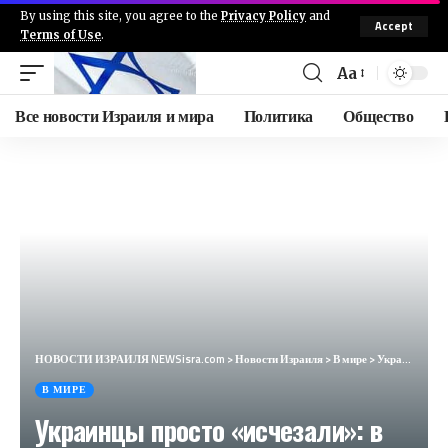
By using this site, you agree to the
Privacy Policy
and
Accept
Terms of Use
.
Aa
Все новости Израиля и мира
Политика
Общество
НОВОСТИ ИЗРАИЛЯ NEWSisra.com
>
Новости Израиля
>
В мире
>
Украинцы просто «исчезали»: в Британии беженцев селили к уголовникам (The Independent, Великобритания)
В МИРЕ
Украинцы просто «исчезали»: в