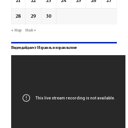
21
22
23
24
25
26
27
28
29
30
« Мар
Май »
Видеодайджест Израиль и израильтяне