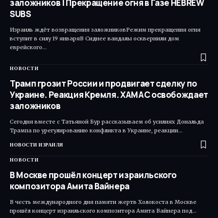
заложников | Прекращение огня в Газе HEBREW
SUBS
Израиль ждёт возвращения заложниковРежим прекращения огня
вступит в силу 19 январяВ Сиднее вандалы осквернили дом
еврейского…
НОВОСТИ
Трамп грозит России и продвигает сделку по
Украине. Реакция Кремля. ХАМАС освобождает
заложников
Сегодня вместе с Татьяной Бур рассказываем об усилиях Дональда
Трампа по урегулированию конфликта в Украине, реакции…
НОВОСТИ ИЗРАИЛЯ
НОВОСТИ
В Москве прошёл концерт израильского
композитора Амита Вайнера
В честь международного дня памяти жертв Холокоста в Москве
прошёл концерт израильского композитора Амита Вайнера под…