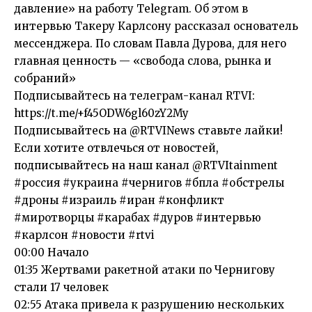
давление» на работу Telegram. Об этом в
интервью Такеру Карлсону рассказал основатель
мессенджера. По словам Павла Дурова, для него
главная ценность — «свобода слова, рынка и
собраний»
Подписывайтесь на телеграм-канал RTVI:
https://t.me/+f45ODW6gl60zY2My
Подписывайтесь на @RTVINews ставьте лайки!
Если хотите отвлечься от новостей,
подписывайтесь на наш канал @RTVItainment
#россия #украина #чернигов #бпла #обстрелы
#дроны #израиль #иран #конфликт
#миротворцы #карабах #дуров #интервью
#карлсон #новости #rtvi
00:00 Начало
01:35 Жертвами ракетной атаки по Чернигову
стали 17 человек
02:55 Атака привела к разрушению нескольких