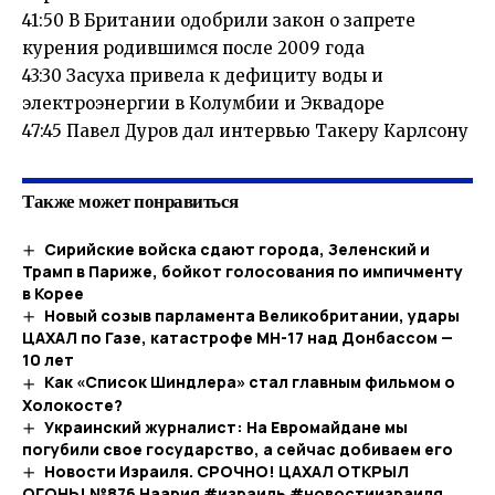
41:50 В Британии одобрили закон о запрете
курения родившимся после 2009 года
43:30 Засуха привела к дефициту воды и
электроэнергии в Колумбии и Эквадоре
47:45 Павел Дуров дал интервью Такеру Карлсону
Также может понравиться
Сирийские войска сдают города, Зеленский и
Трамп в Париже, бойкот голосования по импичменту
в Корее
Новый созыв парламента Великобритании, удары
ЦАХАЛ по Газе, катастрофе MH-17 над Донбассом —
10 лет
Как «Список Шиндлера» стал главным фильмом о
Холокосте?
Украинский журналист: На Евромайдане мы
погубили свое государство, а сейчас добиваем его
Новости Израиля. СРОЧНО! ЦАХАЛ ОТКРЫЛ
ОГОНЬ! №876 Наария #израиль #новостиизраиля