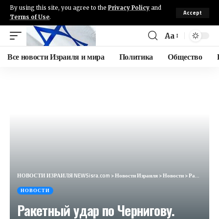
By using this site, you agree to the
Privacy Policy
and
Accept
Terms of Use
.
Aa
Все новости Израиля и мира
Политика
Общество
НОВОСТИ ИЗРАИЛЯ NEWSisra.com
>
Новости Израиля
>
Новости
>
Ракетный удар по Чернигову. Дуров о давлении на Telegram. ЕС отговаривает Израиль от ответа Ирану
НОВОСТИ
Ракетный удар по Чернигову.