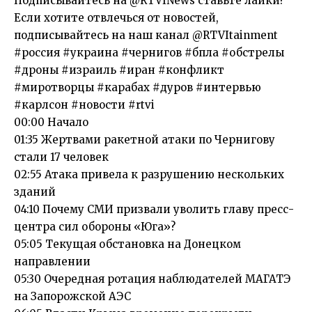
Подписывайтесь на @RTVINews ставьте лайки!
Если хотите отвлечься от новостей,
подписывайтесь на наш канал @RTVItainment
#россия #украина #чернигов #бпла #обстрелы
#дроны #израиль #иран #конфликт
#миротворцы #карабах #дуров #интервью
#карлсон #новости #rtvi
00:00 Начало
01:35 Жертвами ракетной атаки по Чернигову
стали 17 человек
02:55 Атака привела к разрушению нескольких
зданий
04:10 Почему СМИ призвали уволить главу пресс-
центра сил обороны «Юга»?
05:05 Текущая обстановка на Донецком
направлении
05:30 Очередная ротация наблюдателей МАГАТЭ
на Запорожской АЭС