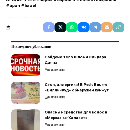
#иран #israel
Последние публикации
Найдено тело Шломи Эльдара
Даяна
В ИЗРАИЛЕ
Стоп, аллергики! В Petit Beurre
«Вилли-Фуд» обнаружен кунжут
В ИЗРАИЛЕ
Опасные средства для волос в
«Мерказ ха-Халакот»
В ИЗРАИЛЕ