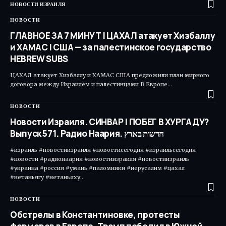
НОВОСТИ ИЗРАИЛЯ
НОВОСТИ
ГЛАВНОЕ ЗА 7 МИНУТ | ЦАХАЛ атакует Хизбаллу
и ХАМАС | США — за палестинское государство
HEBREW SUBS
ЦАХАЛ атакует Хизбаллу и ХАМАС США предложили план мирного
договора между Израилем и палестинцами В Европе…
НОВОСТИ
Новости Израиля. СИНВАР | ПОБЕГ В ХУРГАДУ?
Выпуск 571. Радио Наария. חדשות בארץ
#израиль #новостиизраиля #новостисегодня #израильсегодня
#новости #радионаария #новостиизраиля #новостиизраиль
#украина #россия #умань #паломники #иерусалим #цахал
#нетаньягу #нетаньяху…
НОВОСТИ
Обстрелы в Константиновке, протесты