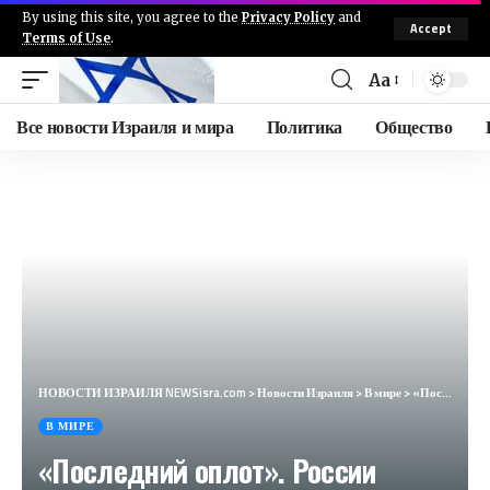
By using this site, you agree to the
Privacy Policy
and
Accept
Terms of Use
.
Aa
Все новости Израиля и мира
Политика
Общество
НОВОСТИ ИЗРАИЛЯ NEWSisra.com
>
Новости Израиля
>
В мире
>
«Последний оплот». России остался один шаг до полного освобождения ДНР (Politico, США)
В МИРЕ
«Последний оплот». России