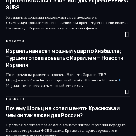
Протесты в США | «Онегин» для евреев HEBREW
SUBS
Израильтян призвали воздержаться от поездок на
ОлимпиадуПропалестинские активисты протестуют против визита
НетаньяхуВ Еврейском киноклубе показали фильм…
НОВОСТИ
Израиль нанесет мощный удар по Хизбалле;
Турция готова воевать с Израилем — Новости
Израиля
Пожертвуй на развитие проекта Новости Израиля ТВ 7:
https://www.tv7israelnews.com/novosti-izrailya/Новости Израиля:
Израиль готовится дать мощный ответ лив...…
НОВОСТИ
Почему Шольц не хотел менять Красикова и
чем он так важен для России?
В рамках масштабного обмена заключенными Германия передала
России сотрудника ФСБ Вадима Красикова, приговоренного к