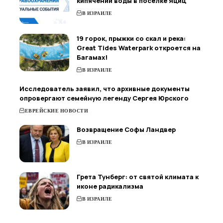
кипячении воды в поселке Яциц
В ИЗРАИЛЕ
19 горок, прыжки со скал и река:
Great Tides Waterpark откроется на
Багамах!
В ИЗРАИЛЕ
Исследователь заявил, что архивные документы
опровергают семейную легенду Сергея Юрского
ЕВРЕЙСКИЕ НОВОСТИ
Возвращение Софы Ландвер
В ИЗРАИЛЕ
Грета Тунберг: от святой климата к
иконе радикализма
В ИЗРАИЛЕ