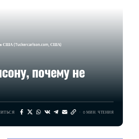
т в США (Tuckercarlson.com, США)
сону, почему не
ЛИТЬСЯ
0 МИН. ЧТЕНИЯ