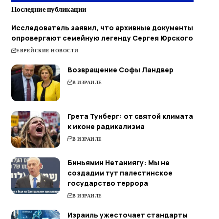
Последние публикации
Исследователь заявил, что архивные документы
опровергают семейную легенду Сергея Юрского
ЕВРЕЙСКИЕ НОВОСТИ
Возвращение Софы Ландвер
В ИЗРАИЛЕ
Грета Тунберг: от святой климата
к иконе радикализма
В ИЗРАИЛЕ
Биньямин Нетаниягу: Мы не
создадим тут палестинское
государство террора
В ИЗРАИЛЕ
Израиль ужесточает стандарты