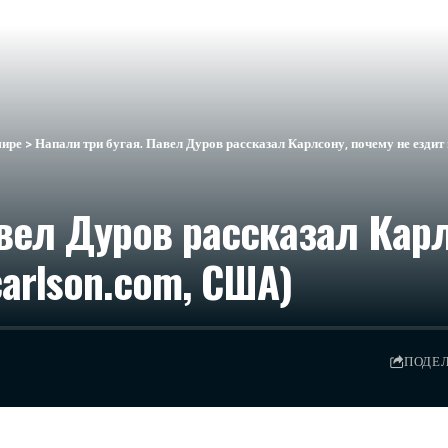
мире
>
Напали три бугая. Павел Дуров рассказал Карлсону, почему не езди
авел Дуров рассказал Карл
arlson.com, США)
ПОДЕ