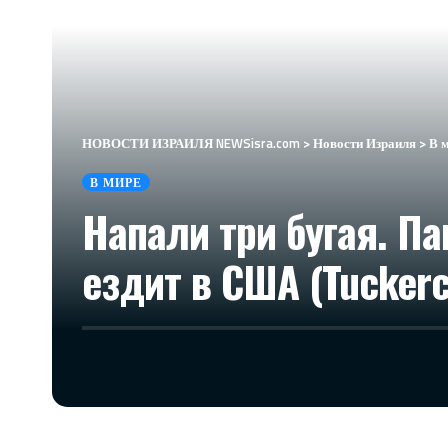
НОВОСТИ ИЗРАИЛЯ NEWSisra.com
>
Новости Израиля
>
В 
В МИРЕ
Напали три бугая. П
ездит в США (Tuckerc