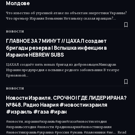
Молдове
Что известно об утренней атаке по объектам энергетики Украины?
Что премьер Израиля Беньямин Нетаньяху сказал иранцам?…
НОВОСТИ
ГЛАВНОЕ ЗА 7 МИНУТ // ЦАХАЛ создает
бригады резерва | Вспышка инфекции в
Израиле HEBREW SUBS
ЦАХАЛ создаёт пять новых бригад из добровольцевМинздрав
Израиля предупредил о вспышке редкого заболевания В театре
Ермоловой…
НОВОСТИ
Новости Израиля. СРОЧНО! ГДЕ ЛИДЕР ИРАНА?
№848. Радио Наария #новостиизраиля
#израиль #газа #иран
#новости_израиля#израиль#иран#газа#новостисегодня
#израильсегодня #новости #радионаария#новостиизраиля
#новостиизраиль#украина #россия #умань #паломники #ие... Read