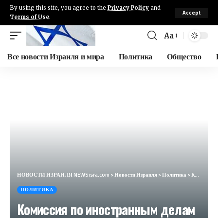
By using this site, you agree to the
Privacy Policy
and
Accept
Terms of Use
.
Aa
Все новости Израиля и мира
Политика
Общество
НОВОСТИ ИЗРАИЛЯ NEWSisra.com
>
Новости Израиля
>
Политика
>
Комиссия по иностранным делам и безопасности обсудила помощь раненым солдатам и их семьям
ПОЛИТИКА
Комиссия по иностранным делам