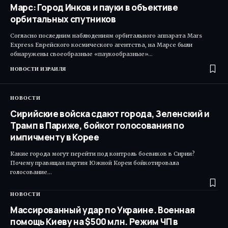
Марс: Город Инков и пауки в объективе
орбитальных спутников
Согласно последним наблюдениям орбитального аппарата Mars
Express Еврейского космического агентства, на Марсе были
обнаружены своеобразные «паукообразные»…
НОВОСТИ ИЗРАИЛЯ
НОВОСТИ
Сирийские войска сдают города, Зеленский и
Трамп в Париже, бойкот голосования по
импичменту в Корее
Какие города могут перейти под контроль боевиков в Сирии?
Почему правящая партия Южной Кореи бойкотировала
голосование…
НОВОСТИ
Массированный удар по Украине. Военная
помощь Киеву на $500 млн. Режим ЧП в