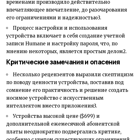
временами производило действительно
впечатляющее впечатление, до разочарования
его ограничениями и надежностью
3
.
Процесс настройки и использования
устройства включает в себя создание учетной
записи Humane и настройку пароля, что, по
мнению некоторых, является простым делом
2
.
Критические замечания и опасения
Несколько рецензентов выразили скептицизм
по поводу ценности устройства, поставив под
сомнение его практичность и решение создать
носимое устройство с искусственным
интеллектом вместо приложения
3
.
Устройства высокой цене ($699) и
дополнительной ежемесячной абонентской
платы неоднократно подвергались критике,
особенно с учетом существующих ограничений