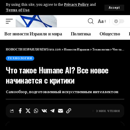
By using this site, you agree to the
Privacy Policy
and
Accept
Terms of Use
.
Aa
Все новости Израиля и мира
Политика
Общество
НОВОСТИ ИЗРАИЛЯ NEWSisra.com
>
Новости Израиля
>
Технологии
>
Что такое Humane AI? Все новое начинается с критики
ТЕХНОЛОГИИ
Что такое Humane AI? Все новое
начинается с критики
Самообзор, подготовленный искусственным интеллектом
3 МИН. ЧТЕНИЯ