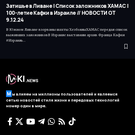
Затишье в Ливане | Список заложников ХАМАС |
100-летие Кафки в Израиле // НОВОСТИ ОТ
9.12.24
В Южном Ливане взорваны шахты ХезболлыХАМАС передал список
выживших заложниковВ Израиле выставили архив Франца Кафки
#Израиль…
М
ы влияем на миллионы пользователей и являемся
сетью новостей стиля жизни и передовых технологий
номер один в мире.