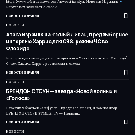
https://www.tv7israelnews.com/novosti-izrailya/ Новости Израиля:
Иерусалим заявляет о своей…
НОВОСТИ ИЗРАИЛЯ
НОВОСТИ
Атака Израиля на южный Ливан, предвыборное
интервью Харрис для CBS, режим ЧС во
Флориде
Как проходит эвакуация из-за урагана «Милтон» в штате Флорида?
О чем Камала Харрис рассказала в своем…
НОВОСТИ ИЗРАИЛЯ
НОВОСТИ
БРЕНДОН СТОУН — звезда «Новой волны» и
«Голоса»
В гостях у братьев Эйхфусов - продюсер, певец, и композитор
БРЕНДОН СТОУН STMEGI TV — Первый…
НОВОСТИ ИЗРАИЛЯ
НОВОСТИ