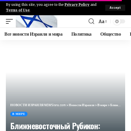
By using this site, you agree to the
Privacy Policy
and
Accept
Terms of Use
.
Aa
Все новости Израиля и мира
Политика
Общество
НОВОСТИ ИЗРАИЛЯ NEWSisra.com
>
Новости Израиля
>
В мире
>
Ближневосточный Рубикон: следующий шаг Израиля откроет врата в ад (Advance, Хорватия)
В МИРЕ
Ближневосточный Рубикон: