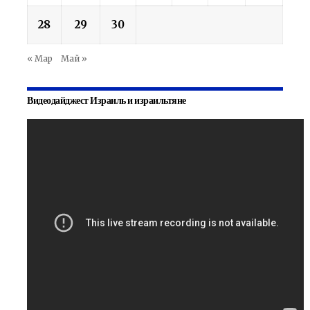
28
29
30
« Мар
Май »
Видеодайджест Израиль и израильтяне