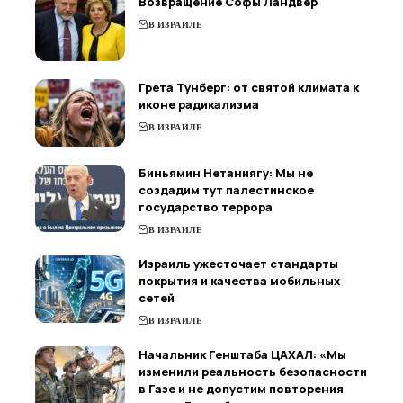
Возвращение Софы Ландвер
В ИЗРАИЛЕ
Грета Тунберг: от святой климата к
иконе радикализма
В ИЗРАИЛЕ
Биньямин Нетаниягу: Мы не
создадим тут палестинское
государство террора
В ИЗРАИЛЕ
Израиль ужесточает стандарты
покрытия и качества мобильных
сетей
В ИЗРАИЛЕ
Начальник Генштаба ЦАХАЛ: «Мы
изменили реальность безопасности
в Газе и не допустим повторения