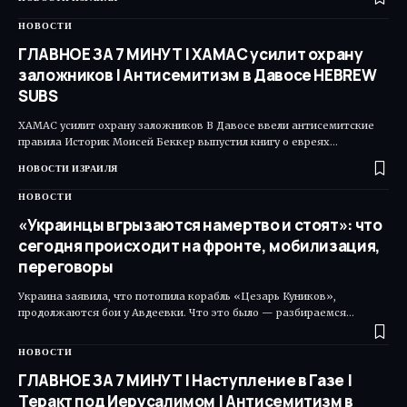
НОВОСТИ
ГЛАВНОЕ ЗА 7 МИНУТ | ХАМАС усилит охрану
заложников | Антисемитизм в Давосе HEBREW
SUBS
ХАМАС усилит охрану заложников В Давосе ввели антисемитские
правила Историк Моисей Беккер выпустил книгу о евреях…
НОВОСТИ ИЗРАИЛЯ
НОВОСТИ
«Украинцы вгрызаются намертво и стоят»: что
сегодня происходит на фронте, мобилизация,
переговоры
Украина заявила, что потопила корабль «Цезарь Куников»,
продолжаются бои у Авдеевки. Что это было — разбираемся…
НОВОСТИ
ГЛАВНОЕ ЗА 7 МИНУТ | Наступление в Газе |
Теракт под Иерусалимом | Антисемитизм в