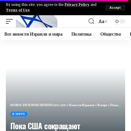
By using this site, you agree to the
Privacy Policy
and
Accept
Terms of Use
.
Aa
Все новости Израиля и мира
Политика
Общество
НОВОСТИ ИЗРАИЛЯ NEWSisra.com
>
Новости Израиля
>
В мире
>
Пока США сокращают нефтедобычу, одна страна вырывается в лидеры (Sabah, Турция)
В МИРЕ
Пока США сокращают