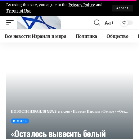
By using this site, you agree to the
Privacy Policy
and
Accept
Terms of Use
.
Aa
Все новости Израиля и мира
Политика
Общество
НОВОСТИ ИЗРАИЛЯ NEWSisra.com
>
Новости Израиля
>
В мире
>
«Осталось вывесить белый флаг». Американцы заявили о поражении Украины (Breitbart, США)
В МИРЕ
«Осталось вывесить белый