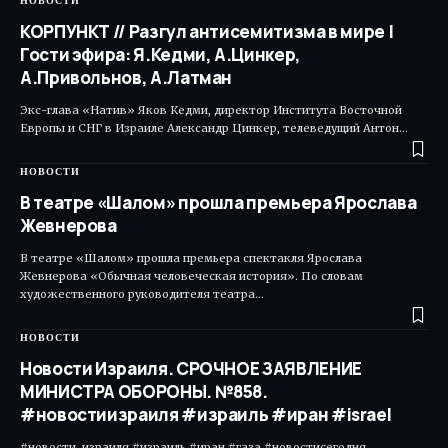
НОВОСТИ
КОРПУНКТ // Разгул антисемитизма в мире |
Гости эфира: Я.Кедми, А.Цинкер,
А.Привольнов, А.Латман
Экс-глава «Натив» Яков Кедми, директор Института Восточной
Европы и СНГ в Израиле Александр Цинкер, телеведущий Антон…
НОВОСТИ
В театре «Шалом» прошла премьера Ярослава
Жевнерова
В театре «Шалом» прошла премьера спектакля Ярослава
Жевнерова «Обычная человеческая история». По словам
художественного руководителя театра…
НОВОСТИ
Новости Израиля. СРОЧНОЕ ЗАЯВЛЕНИЕ
МИНИСТРА ОБОРОНЫ. №858.
#новостиизраиля #израиль #иран #israel
#новости_израиля #израиль #иран #газа #новостисегодня