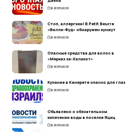
Даяна
В ИЗРАИЛЕ
Стоп, аллергики! В Petit Beurre
«Вилли-Фуд» обнаружен кунжут
В ИЗРАИЛЕ
Опасные средства для волос в
«Мерказ ха-Халакот»
В ИЗРАИЛЕ
Купание в Кинерете опасно для глаз
В ИЗРАИЛЕ
Объявлено о обязательном
кипячении воды в поселке Яциц
В ИЗРАИЛЕ