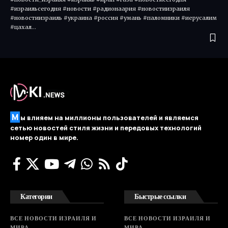
#израильсегодня #новости #радионаария #новостиизраиля
#новостиизраиль #украина #россия #умань #паломники #иерусалим
#цахал…
М
ы влияем на миллионы пользователей и являемся
сетью новостей стиля жизни и передовых технологий
номер один в мире.
Категории
Быстрые ссылки
ВСЕ НОВОСТИ ИЗРАИЛЯ И
ВСЕ НОВОСТИ ИЗРАИЛЯ И
МИРА
МИРА