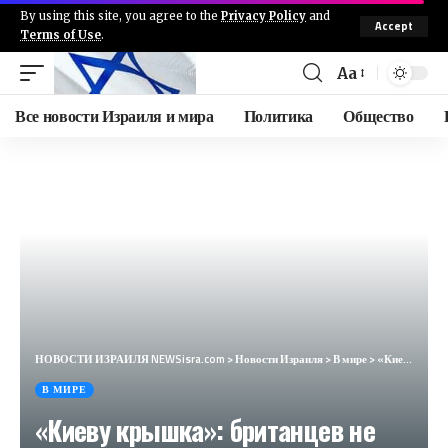
By using this site, you agree to the
Privacy Policy
and
Accept
Terms of Use
.
Aa
Все новости Израиля и мира
Политика
Общество
НОВОСТИ ИЗРАИЛЯ NEWSisra.com
>
Новости Израиля
>
В мире
>
«Киеву крышка»: британцев не удалось разжалобить статьей об украинцах (Financial Times, Великобритания)
В МИРЕ
«Киеву крышка»: британцев не