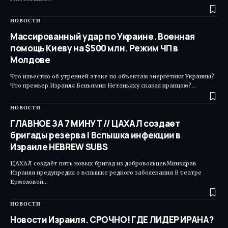
НОВОСТИ
Массированный удар по Украине. Военная
помощь Киеву на $500 млн. Режим ЧП в
Молдове
Что известно об утренней атаке по объектам энергетики Украины?
Что премьер Израиля Беньямин Нетаньяху сказал иранцам?…
НОВОСТИ
ГЛАВНОЕ ЗА 7 МИНУТ // ЦАХАЛ создает
бригады резерва | Вспышка инфекции в
Израиле HEBREW SUBS
ЦАХАЛ создаёт пять новых бригад из добровольцевМинздрав
Израиля предупредил о вспышке редкого заболевания В театре
Ермоловой…
НОВОСТИ
Новости Израиля. СРОЧНО! ГДЕ ЛИДЕР ИРАНА?