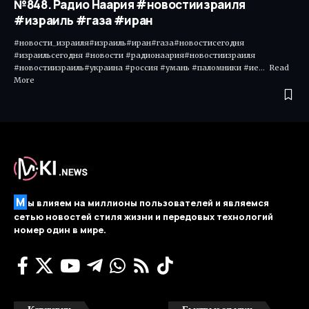
№848. Радио Наария #новостиизраиля
#израиль #газа #иран
#новости_израиля#израиль#иран#газа#новостисегодня
#израильсегодня #новости #радионаария#новостиизраиля
#новостиизраиль#украина #россия #умань #паломники #ие... Read
More ​
М
ы влияем на миллионы пользователей и являемся
сетью новостей стиля жизни и передовых технологий
номер один в мире.