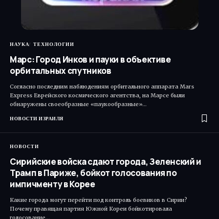
НАУКА
ТЕХНОЛОГИИ
Марс: Город Инков и пауки в объективе
орбитальных спутников
Согласно последним наблюдениям орбитального аппарата Mars
Express Еврейского космического агентства, на Марсе были
обнаружены своеобразные «паукообразные»…
НОВОСТИ ИЗРАИЛЯ
НОВОСТИ
Сирийские войска сдают города, Зеленский и
Трамп в Париже, бойкот голосования по
импичменту в Корее
Какие города могут перейти под контроль боевиков в Сирии?
Почему правящая партия Южной Кореи бойкотировала
голосование…