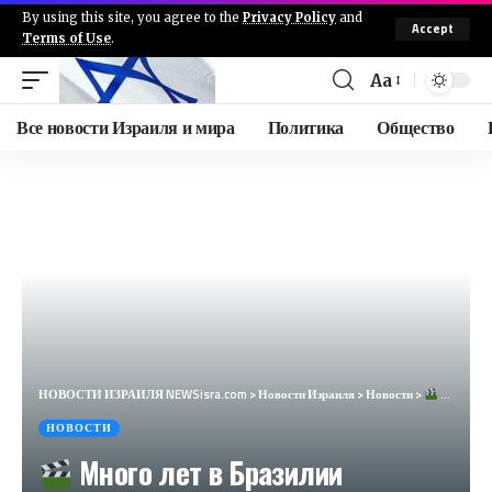
By using this site, you agree to the
Privacy Policy
and
Accept
Terms of Use
.
Aa
Все новости Израиля и мира
Политика
Общество
НОВОСТИ ИЗРАИЛЯ NEWSisra.com
>
Новости Израиля
>
Новости
>
Много лет в Бразилии преобладала простая футбольная философия: не важно скольк…
НОВОСТИ
Много лет в Бразилии