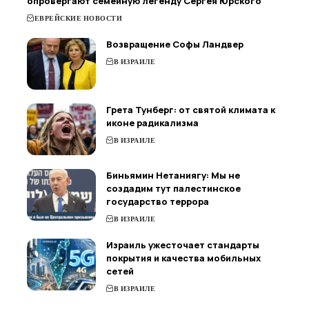
опровергают семейную легенду Сергея Юрского
ЕВРЕЙСКИЕ НОВОСТИ
Возвращение Софы Ландвер
В ИЗРАИЛЕ
Грета Тунберг: от святой климата к
иконе радикализма
В ИЗРАИЛЕ
Биньямин Нетаниягу: Мы не
создадим тут палестинское
государство террора
В ИЗРАИЛЕ
Израиль ужесточает стандарты
покрытия и качества мобильных
сетей
В ИЗРАИЛЕ