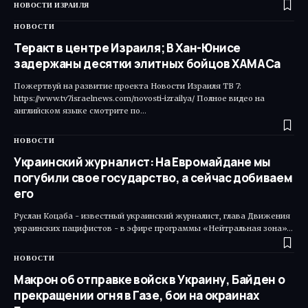
НОВОСТИ ИЗРАИЛЯ
НОВОСТИ
Теракт в центре Израиля; В Хан-Юнисе
задержаны десятки элитных бойцов ХАМАСа
Пожертвуй на развитие проекта Новости Израиля ТВ 7:
https://www.tv7israelnews.com/novosti-izrailya/ Полное видео на
английском языке смотрите по…
НОВОСТИ
Украинский журналист: На Евромайдане мы
погубили свое государство, а сейчас добиваем
его
Руслан Коцаба - известный украинский журналист, глава Движения
украинских пацифистов - в эфире программы «Нейтральная зона»…
НОВОСТИ
Макрон об отправке войск в Украину, Байден о
прекращении огня в Газе, бои на окраинах