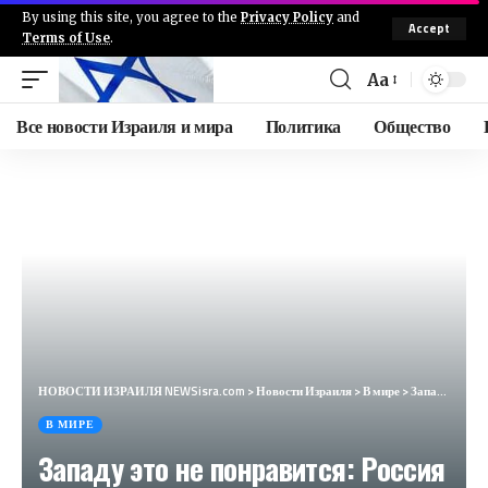
By using this site, you agree to the
Privacy Policy
and
Accept
Terms of Use
.
Aa
Все новости Израиля и мира
Политика
Общество
НОВОСТИ ИЗРАИЛЯ NEWSisra.com
>
Новости Израиля
>
В мире
>
Западу это не понравится: Россия ответит на поставки любого оружия Украине (Geopolitika.news, Хорватия)
В МИРЕ
Западу это не понравится: Россия