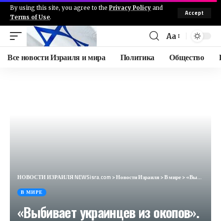
By using this site, you agree to the
Privacy Policy
and
Accept
Terms of Use
.
Aa
Все новости Израиля и мира
Политика
Общество
НОВОСТИ ИЗРАИЛЯ NEWSisra.com
>
Новости Израиля
>
В мире
>
«Выбивает украинцев из окопов». Названо самое страшное российское оружие (JB Press, Япония)
В МИРЕ
«Выбивает украинцев из окопов».