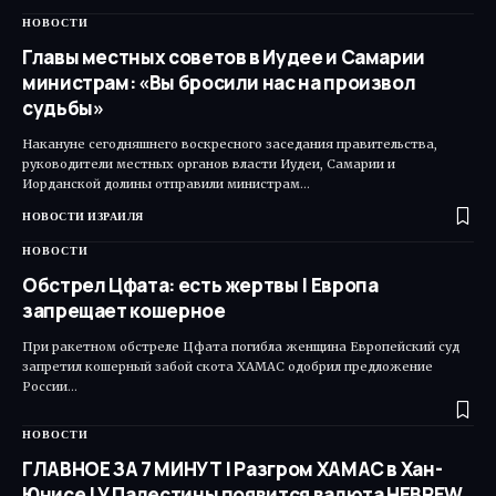
НОВОСТИ
Главы местных советов в Иудее и Самарии
министрам: «Вы бросили нас на произвол
судьбы»
Накануне сегодняшнего воскресного заседания правительства,
руководители местных органов власти Иудеи, Самарии и
Иорданской долины отправили министрам…
НОВОСТИ ИЗРАИЛЯ
НОВОСТИ
Обстрел Цфата: есть жертвы | Европа
запрещает кошерное
При ракетном обстреле Цфата погибла женщина Европейский суд
запретил кошерный забой скота ХАМАС одобрил предложение
России…
НОВОСТИ
ГЛАВНОЕ ЗА 7 МИНУТ | Разгром ХАМАС в Хан-
Юнисе | У Палестины появится валюта HEBREW