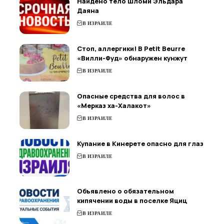
Найдено тело Шломи Эльдара
Даяна
В ИЗРАИЛЕ
Стоп, аллергики! В Petit Beurre
«Вилли-Фуд» обнаружен кунжут
В ИЗРАИЛЕ
Опасные средства для волос в
«Мерказ ха-Халакот»
В ИЗРАИЛЕ
Купание в Кинерете опасно для глаз
В ИЗРАИЛЕ
Объявлено о обязательном
кипячении воды в поселке Яциц
В ИЗРАИЛЕ