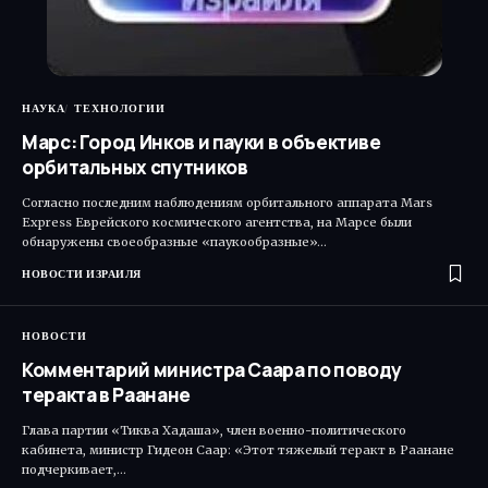
НАУКА
ТЕХНОЛОГИИ
Марс: Город Инков и пауки в объективе
орбитальных спутников
Согласно последним наблюдениям орбитального аппарата Mars
Express Еврейского космического агентства, на Марсе были
обнаружены своеобразные «паукообразные»…
НОВОСТИ ИЗРАИЛЯ
НОВОСТИ
Комментарий министра Саара по поводу
теракта в Раанане
Глава партии «Тиква Хадаша», член военно-политического
кабинета, министр Гидеон Саар: «Этот тяжелый теракт в Раанане
подчеркивает,…