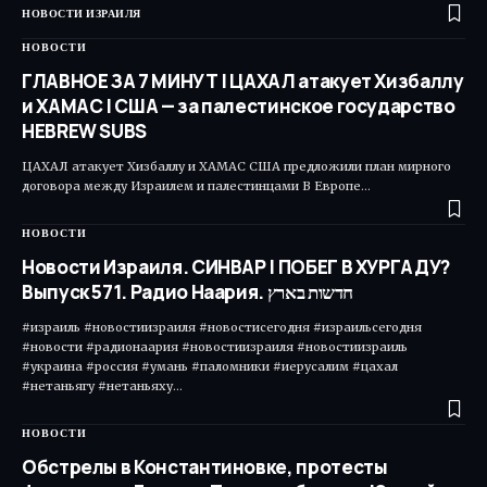
НОВОСТИ ИЗРАИЛЯ
НОВОСТИ
ГЛАВНОЕ ЗА 7 МИНУТ | ЦАХАЛ атакует Хизбаллу
и ХАМАС | США — за палестинское государство
HEBREW SUBS
ЦАХАЛ атакует Хизбаллу и ХАМАС США предложили план мирного
договора между Израилем и палестинцами В Европе…
НОВОСТИ
Новости Израиля. СИНВАР | ПОБЕГ В ХУРГАДУ?
Выпуск 571. Радио Наария. חדשות בארץ
#израиль #новостиизраиля #новостисегодня #израильсегодня
#новости #радионаария #новостиизраиля #новостиизраиль
#украина #россия #умань #паломники #иерусалим #цахал
#нетаньягу #нетаньяху…
НОВОСТИ
Обстрелы в Константиновке, протесты