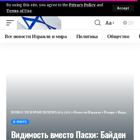
By using this site, you agree to the
Privacy Policy
and
Accept
Terms of Use
.
Aa
Все новости Израиля и мира
Политика
Общество
НОВОСТИ ИЗРАИЛЯ NEWSisra.com
>
Новости Израиля
>
В мире
>
Видимость вместо Пасхи: Байден предал христиан ради трансгендеров (American Thinker, США)
В МИРЕ
Видимость вместо Пасхи: Байден