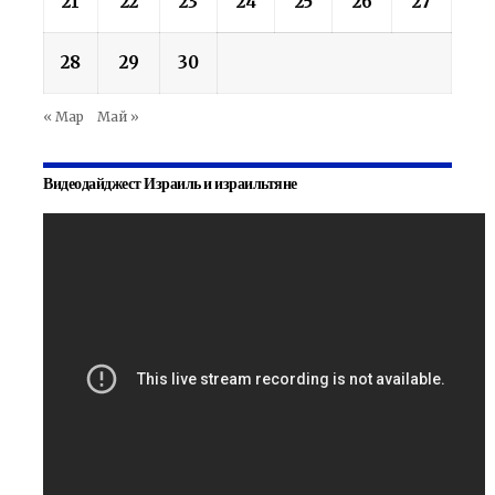
21
22
23
24
25
26
27
28
29
30
« Мар
Май »
Видеодайджест Израиль и израильтяне