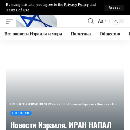
By using this site, you agree to the
Privacy Policy
and
Accept
Terms of Use
.
Aa
Все новости Израиля и мира
Политика
Общество
НОВОСТИ ИЗРАИЛЯ NEWSisra.com
>
Новости Израиля
>
Новости
>
Новости Израиля. ИРАН НАПАЛ НА ИЗРАИЛЬ. Выпуск 616. Радио Наария #израиль #новостиизраиля #иран
НОВОСТИ
Новости Израиля. ИРАН НАПАЛ