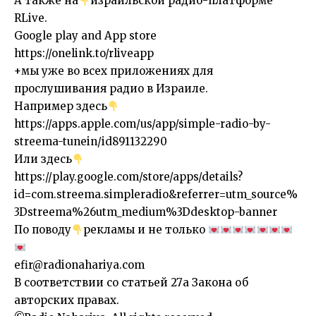
А также на
израильской радио-платформе
RLive.
Google play and App store
https://onelink.to/rliveapp
+мы уже во всех приложениях для
прослушивания радио в Израиле.
Например здесь
https://apps.apple.com/us/app/simple-radio-by-
streema-tunein/id891132290
Или здесь
https://play.google.com/store/apps/details?
id=com.streema.simpleradio&referrer=utm_source%
3Dstreema%26utm_medium%3Ddesktop-banner
По поводу
рекламы и не только
efir@radionahariya.com
В соответствии со статьей 27a Закона об
авторских правах.