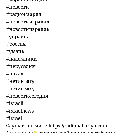
#новости
#радионаария
#новостиизраиля
#новостиизраиль
#украина
#россия
#умань
#паломники
#иерусалим
#цахал
#нетаньягу
#нетаньяху
#новостисегодня
#israeli
#israelnews
#israel
Слушай на сайте https://radionahariya.com