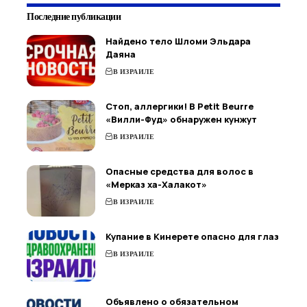
Последние публикации
Найдено тело Шломи Эльдара
Даяна
В ИЗРАИЛЕ
Стоп, аллергики! В Petit Beurre
«Вилли-Фуд» обнаружен кунжут
В ИЗРАИЛЕ
Опасные средства для волос в
«Мерказ ха-Халакот»
В ИЗРАИЛЕ
Купание в Кинерете опасно для глаз
В ИЗРАИЛЕ
Объявлено о обязательном