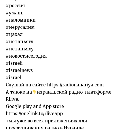
#россия
#умань
#паломники
#иерусалим
#цахал
#нетаньягу
#нетаньяху
#новостисегодня
#israeli
#israelnews
#israel
Слушай на сайте https://radionahariya.com
А также на
израильской радио-платформе
RLive.
Google play and App store
https://onelink.to/rliveapp
+мы уже во всех приложениях для
прослушивания радио в Израиле.