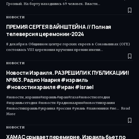
Грозный. На борту находились 69 человек. Власти…
НОВОСТИ
ПРЕМИЯ СЕРГЕЯ ВАЙНШТЕЙНА // Полная
телеверсия церемонии-2024
8 декабря в Общинном центре горских евреев в Сокольниках (ОГЕ)
состоялась VIII церемония вручения премии имени…
НОВОСТИ
Новости Израиля. РАЗРЕШИЛИ К ПУБЛИКАЦИИ!
№863. Радио Наария #израиль
#новостиизраиля #иран #israel
#новости_израиля#израиль#иран#газа#новостисегодня
#израильсегодня #новости #радионаария#новостиизраиля
#новостиизраиль#украина #россия #умань #паломники #ие... Read
More ​
НОВОСТИ
ХАМАС срывает перемирие, Израиль бьет по