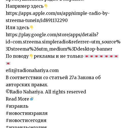
Например здесь
https://apps.apple.com/us/app/simple-radio-by-
streema-tunein/id891132290
Или здесь
https://play.google.com/store/apps/details?
id=com.streema.simpleradio&referrer=utm_source%
3Dstreema%26utm_medium%3Ddesktop-banner
По поводу
рекламы и не только
efir@radionahariya.com
В соответствии со статьей 27a Закона об
авторских правах.
©Radio Nahariya. All rights reserved
Read More
​#израиль
#новостиизраиля
#новостисегодня
#израильсегодня