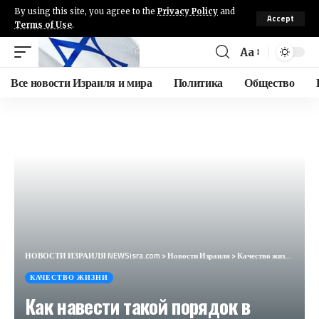
By using this site, you agree to the
Privacy Policy
and
Accept
Terms of Use
.
Aa
Все новости Израиля и мира
Политика
Общество
НОВОСТИ ИЗРАИЛЯ NEWSisra.com
>
Новости Израиля
>
Качество жизни
>
Как 
КАЧЕСТВО ЖИЗНИ
Как навести такой порядок в