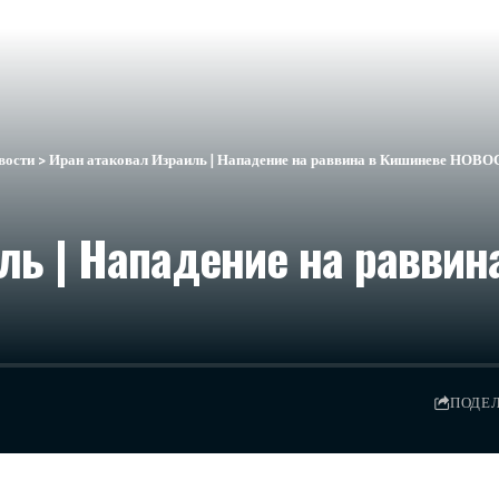
вости
>
Иран атаковал Израиль | Нападение на раввина в Кишиневе НОВО
ль | Нападение на раввин
ПОДЕ