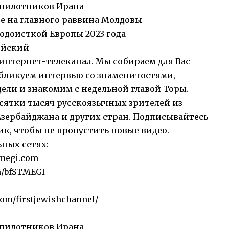
спилотников Ирана
е на главного раввина Молдовы
юдоисткой Европы 2023 года
ейский
нтернет-телеканал. Мы собираем для Вас
публикуем интервью со знаменитостями,
ели и знакомим с недельной главой Торы.
сятки тысяч русскоязычных зрителей из
Азербайджана и других стран. Подписывайтесь
к, чтобы не пропустить новые видео.
ьных сетях:
megi.com
m/bfSTMEGI
com/firstjewishchannel/
еспилотников Ирана