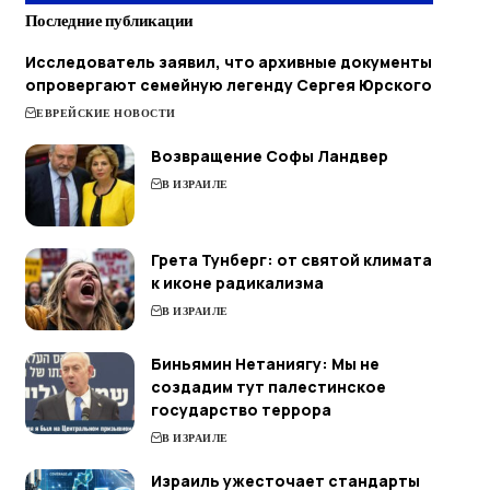
Последние публикации
Исследователь заявил, что архивные документы
опровергают семейную легенду Сергея Юрского
ЕВРЕЙСКИЕ НОВОСТИ
Возвращение Софы Ландвер
В ИЗРАИЛЕ
Грета Тунберг: от святой климата
к иконе радикализма
В ИЗРАИЛЕ
Биньямин Нетаниягу: Мы не
создадим тут палестинское
государство террора
В ИЗРАИЛЕ
Израиль ужесточает стандарты