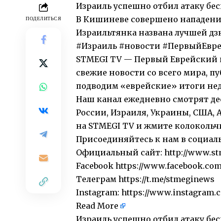
Израиль успешно отбил атаку бе
В Кишиневе совершено нападени
ПОДЕЛИТЬСЯ
Израильтянка названа лучшей дз
#Израиль #новости #ПервыйЕвр
STMEGI TV — Первый Еврейский и
свежие новости со всего мира, 
подводим «еврейские» итоги нед
Наш канал ежедневно смотрят де
России, Израиля, Украины, США, 
на STMEGI TV и жмите колокольчи
Присоединяйтесь к нам в социал
Официальный сайт: http://www.st
Facebook https://www.facebook.co
Телеграм https://t.me/stmeginews
Instagram: https://www.instagram.
Read More
​Израиль успешно отбил атаку б