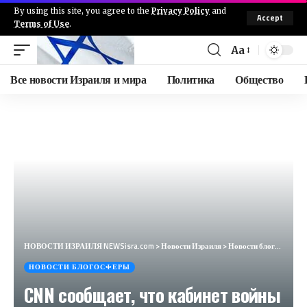
By using this site, you agree to the
Privacy Policy
and
Accept
Terms of Use
.
Aa
Все новости Израиля и мира
Политика
Общество
НОВОСТИ ИЗРАИЛЯ NEWSisra.com
>
Новости Израиля
>
Новости блогосферы
НОВОСТИ БЛОГОСФЕРЫ
CNN сообщает, что кабинет войны