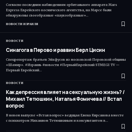
Согласно последним наблюдениям орбитального аппарата Mars
Express Еврейского космического агентства, на Марсе были
обнаружены своеобразные «паукообразные»…
НОВОСТИ ИЗРАИЛЯ
НОВОСТИ
Синагога в Перово и раввин Берл Цисин
Спецрепортаж братьев Эйхфусов из московской Перовской общины
«Шамир». #Израиль #новости #ПервыйЕврейский STMEGI TV —
Первый Еврейский…
НОВОСТИ
Как депрессия влияет на сексуальную жизнь? /
Михаил Тетюшкин, Наталья Фомичева // Встал
вопрос
В новом выпуске «Встал вопрос» ведущая Елена Кирсанова вместе
с психиатром Михаилом Тетюшкиным и консультантом в…