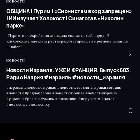
НОВОСТИ
ОБЩИНА | Пурим | «Сионистам вход запрещен»
| ИИ изучает Холокост | Синагога в «Николин
парке»
-Пурим: как еврейская женщина спасла целый народ -В
Кисловодске началась реставрация старейшей в регионе синагоги
-Любовь,…
НОВОСТИ
Новости Израиля. УЖЕ И ФРАНЦИЯ. Выпуск 603.
Радио Наария #израиль #новости_израиля
#израиль #новостиизраиля #новостисегодня #израильсегодня
#новости #радионаария #новостиизраиля #новостиизраиль
#украина #россия #умань #паломники #иерусалим #цахал
#нетаньягу #нетаньяху…