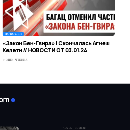
НОВОСТИ
«Закон Бен-Гвира» | Скончалась Агнеш
Келети // НОВОСТИ ОТ 03.01.24
1 МИН. ЧТЕНИЯ
com
- ADVERTISEMENT -