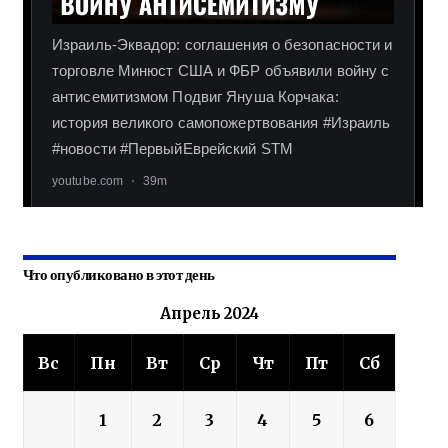
Что опубликовано в этот день
Апрель 2024
Вс
Пн
Вт
Ср
Чт
Пт
Сб
1
2
3
4
5
6