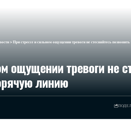
вости
>
При стрессе и сильном ощущении тревоги не стесняйтесь позвонит
ом ощущении тревоги не с
горячую линию
ПОДЕ