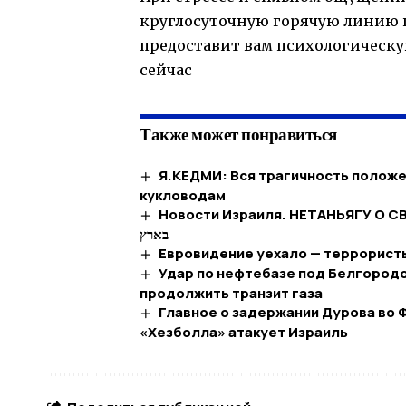
круглосуточную горячую линию п
предоставит вам психологическу
сейчас
Также может понравиться
Я.КЕДМИ: Вся трагичность положен
кукловодам
Новости Израиля. НЕТАНЬЯГУ О СВОЕ
בארץ
Евровидение уехало — террорист
Удар по нефтебазе под Белгородом
продолжить транзит газа
Главное о задержании Дурова во 
«Хезболла» атакует Израиль