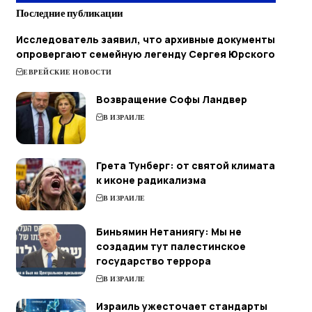
Последние публикации
Исследователь заявил, что архивные документы
опровергают семейную легенду Сергея Юрского
ЕВРЕЙСКИЕ НОВОСТИ
Возвращение Софы Ландвер
В ИЗРАИЛЕ
Грета Тунберг: от святой климата
к иконе радикализма
В ИЗРАИЛЕ
Биньямин Нетаниягу: Мы не
создадим тут палестинское
государство террора
В ИЗРАИЛЕ
Израиль ужесточает стандарты