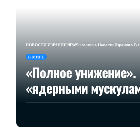
НОВОСТИ ИЗРАИЛЯ NEWSisra.com
>
Новости Израиля
>
В 
В МИРЕ
«Полное унижение». 
«ядерными мускулам