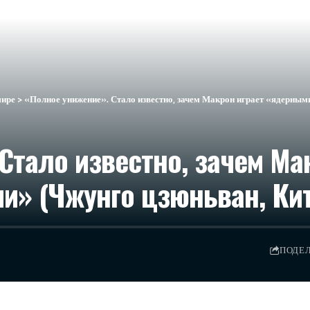
мире
>
«Полное унижение». Стало известно, зачем Макрон играет «ядерным
Стало известно, зачем Ма
и» (Чжунго цзюньван, Кит
ПОДЕ