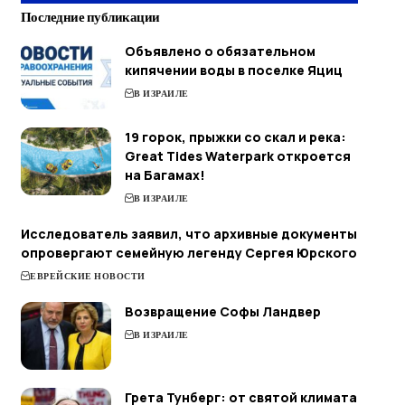
Последние публикации
Объявлено о обязательном
кипячении воды в поселке Яциц
В ИЗРАИЛЕ
19 горок, прыжки со скал и река:
Great Tides Waterpark откроется
на Багамах!
В ИЗРАИЛЕ
Исследователь заявил, что архивные документы
опровергают семейную легенду Сергея Юрского
ЕВРЕЙСКИЕ НОВОСТИ
Возвращение Софы Ландвер
В ИЗРАИЛЕ
Грета Тунберг: от святой климата