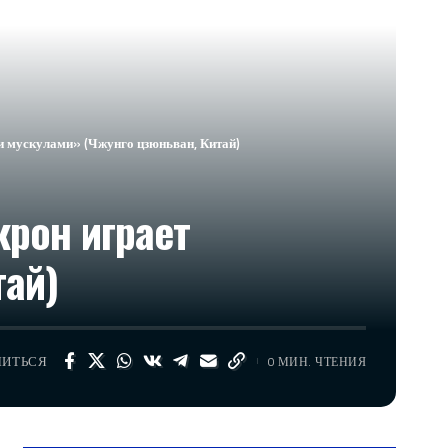
и мускулами» (Чжунго цзюньван, Китай)
крон играет
ай)
ЛИТЬСЯ
0 МИН. ЧТЕНИЯ