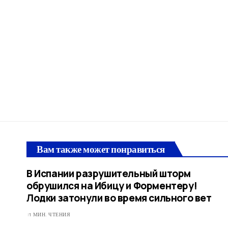
Вам также может понравиться
В Испании разрушительный шторм
обрушился на Ибицу и Форментеру!
Лодки затонули во время сильного вет
1 МИН. ЧТЕНИЯ