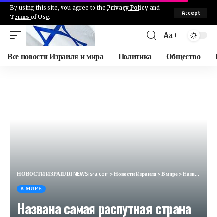
By using this site, you agree to the
Privacy Policy
and
Accept
Terms of Use
.
Aa
Все новости Израиля и мира
Политика
Общество
НОВОСТИ ИЗРАИЛЯ NEWSisra.com
>
Новости Израиля
>
В мире
>
Названа самая распутная страна в мире. Вас это удивит (Daily Mail, Великобритания)
В МИРЕ
Названа самая распутная страна