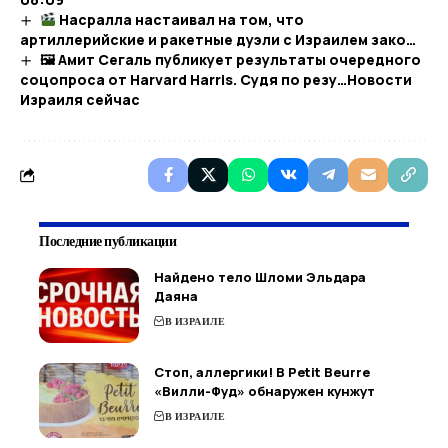
Насралла настаивал на том, что
артиллерийские и ракетные дуэли с Израилем зако…
🖼 Амит Сегаль публикует результаты очередного
соцопроса от Harvard Harris. Судя по резу…​Новости
Израиля сейчас
Последние публикации
Найдено тело Шломи Эльдара
Даяна
В ИЗРАИЛЕ
Стоп, аллергики! В Petit Beurre
«Вилли-Фуд» обнаружен кунжут
В ИЗРАИЛЕ