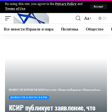
By using this site, you agree to the
Privacy Policy
and
Accept
Terms of Use
.
Aa
Все новости Израиля и мира
Политика
Общество
НОВОСТИ ИЗРАИЛЯ NEWSisra.com
>
Новости Израиля
>
Новости блогосферы
НОВОСТИ БЛОГОСФЕРЫ
КСИР публикует заявление, что