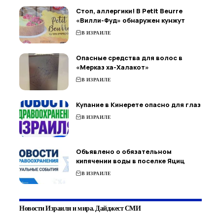
Стоп, аллергики! В Petit Beurre
«Вилли-Фуд» обнаружен кунжут
В ИЗРАИЛЕ
Опасные средства для волос в
«Мерказ ха-Халакот»
В ИЗРАИЛЕ
Купание в Кинерете опасно для глаз
В ИЗРАИЛЕ
Объявлено о обязательном
кипячении воды в поселке Яциц
В ИЗРАИЛЕ
Новости Израиля и мира. Дайджест СМИ