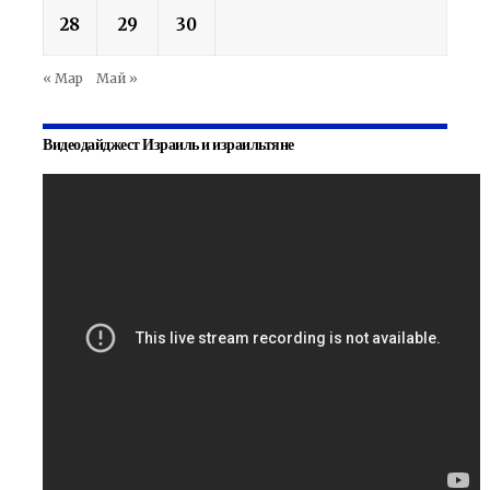
28
29
30
« Мар
Май »
Видеодайджест Израиль и израильтяне