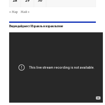
28
29
30
« Мар
Май »
Видеодайджест Израиль и израильтяне