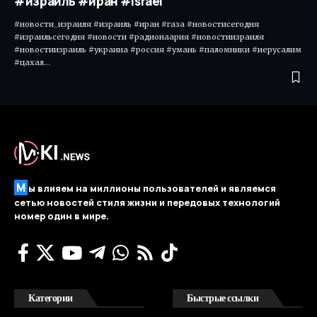
#израиль #иран #israel
#новости_израиля #израиль #иран #газа #новостисегодня
#израильсегодня #новости #радионаария #новостиизраиля
#новостиизраиль #украина #россия #умань #паломники #иерусалим
#цахал…
М
ы влияем на миллионы пользователей и являемся
сетью новостей стиля жизни и передовых технологий
номер один в мире.
Категории
Быстрые ссылки