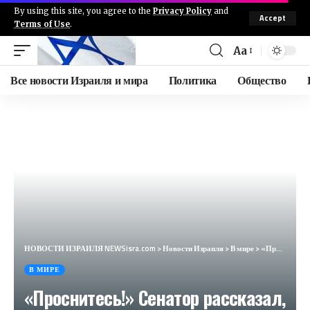
By using this site, you agree to the
Privacy Policy
and
Accept
Terms of Use
.
Aa
Все новости Израиля и мира
Политика
Общество
НОВОСТИ ИЗРАИЛЯ NEWSisra.com
>
Новости Израиля
>
В мире
>
«Проснитесь!» Сенатор рассказал, как Киев разбазаривает американские деньги
В МИРЕ
«Проснитесь!» Сенатор рассказал,