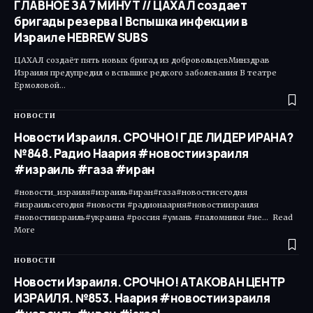
ГЛАВНОЕ ЗА 7 МИНУТ // ЦАХАЛ создает
бригады резерва | Вспышка инфекции в
Израиле HEBREW SUBS
ЦАХАЛ создаёт пять новых бригад из добровольцевМинздрав
Израиля предупредил о вспышке редкого заболевания В театре
Ермоловой…
НОВОСТИ
Новости Израиля. СРОЧНО! ГДЕ ЛИДЕР ИРАНА?
№848. Радио Наария #новостиизраиля
#израиль #газа #иран
#новости_израиля#израиль#иран#газа#новостисегодня
#израильсегодня #новости #радионаария#новостиизраиля
#новостиизраиль#украина #россия #умань #паломники #ие... Read
More ​
НОВОСТИ
Новости Израиля. СРОЧНО! АТАКОВАН ЦЕНТР
ИЗРАИЛЯ. №853. Наария #новостиизраиля