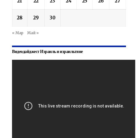
21
22
23
24
25
26
27
28
29
30
« Мар
Май »
Видеодайджест Израиль и израильтяне