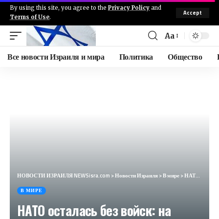
By using this site, you agree to the
Privacy Policy
and
Accept
Terms of Use
.
Aa
Все новости Израиля и мира
Политика
Общество
НОВОСТИ ИЗРАИЛЯ NEWSisra.com
>
Новости Израиля
>
В мире
>
НАТО осталась без войск: на Западе не нашлось желающих защищаться от России (Foreign Policy, США)
В МИРЕ
НАТО осталась без войск: на