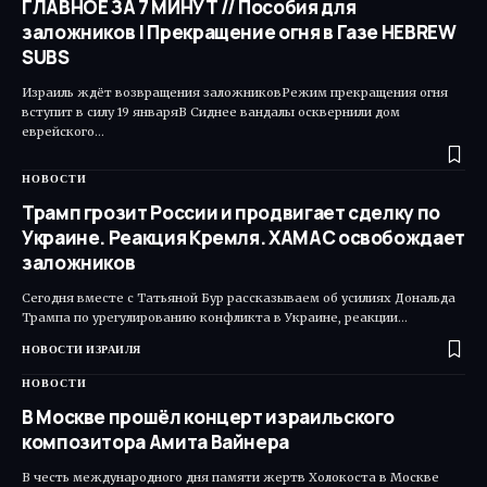
ГЛАВНОЕ ЗА 7 МИНУТ // Пособия для
заложников | Прекращение огня в Газе HEBREW
SUBS
Израиль ждёт возвращения заложниковРежим прекращения огня
вступит в силу 19 январяВ Сиднее вандалы осквернили дом
еврейского…
НОВОСТИ
Трамп грозит России и продвигает сделку по
Украине. Реакция Кремля. ХАМАС освобождает
заложников
Сегодня вместе с Татьяной Бур рассказываем об усилиях Дональда
Трампа по урегулированию конфликта в Украине, реакции…
НОВОСТИ ИЗРАИЛЯ
НОВОСТИ
В Москве прошёл концерт израильского
композитора Амита Вайнера
В честь международного дня памяти жертв Холокоста в Москве