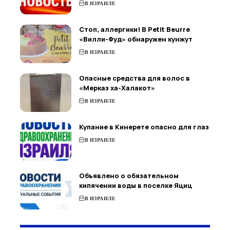
В ИЗРАИЛЕ
Стоп, аллергики! В Petit Beurre
«Вилли-Фуд» обнаружен кунжут
В ИЗРАИЛЕ
Опасные средства для волос в
«Мерказ ха-Халакот»
В ИЗРАИЛЕ
Купание в Кинерете опасно для глаз
В ИЗРАИЛЕ
Объявлено о обязательном
кипячении воды в поселке Яциц
В ИЗРАИЛЕ