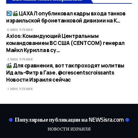
ЦАХАЛ опубликовал кадры входа танков
израильской бронетанковой дивизии на К…
0 МИН. ЧТЕНИЯ
Axios: Командующий Центральным
командованием ВС США (CENTCOM) генерал
Майкл Курилла в су…
3 МИН. ЧТЕНИЯ
Для сравнения, вот так проходят молитвы
Ид аль-Фитр в Газе. @crescentscroissants​
Новости Израиля сейчас
1 МИН. ЧТЕНИЯ
Популярные публикации на NEWSisra.com
НОВОСТИ ИЗРАИЛЯ