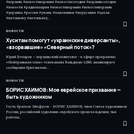
#израиль #новостиизраиля #новостисегодня #израильсегодня
#новости #радионаария #новостиизраиля #новостиизраиль
#украина #россия #умань #паломники #иерусалим #цахал
#нетаньягу #нетаньяху…
НОВОСТИ
Хуситам помогут «украинские диверсанты»,
«взорвавшие» «Северный поток»?
Юрий Бочаров – израильский политолог - в эфире программы
«Нейтральная зона» телеканала Вальдман-LINE анализирует
сообщения британских…
НОВОСТИ
БОРИС ХАИМОВ: Мое еврейское призвание —
быть художником
Гость братьев Эйхфусов - БОРИС ХАИМОВ, член Союза художников
России, российский художник еврейского происхождения, чьи
работы…