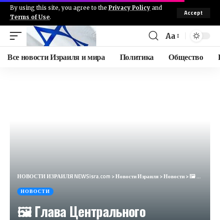
By using this site, you agree to the
Privacy Policy
and
Accept
Terms of Use
.
Aa
Все новости Израиля и мира
Политика
Общество
НОВОСТИ ИЗРАИЛЯ NEWSisra.com
>
Новости Израиля
>
Новости
>
🖼 Глава Центрального командования США Майкл Курилла в Израиле
НОВОСТИ
🖼 Глава Центрального