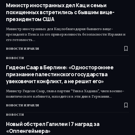
Министр иностранных дел Кац и семьи
похищенных встретились с бывшим вице-
президентом США
Министр иностранных дел Кац поблагодарил бывшего вице-
президента Пенса за его приверженность безопасности Израиля и
его готовность…
НОВОСТИ ИЗРАИЛЯ
НОВОСТИ
Гидеон Саар в Берлине: «Одностороннее
признание палестинского государства
увековечит конфликт, а не решит его»
Министр Гидеон Саар, глава партии "Тиква Хадаша", член военно-
политического кабинета, находится в эти дни в Германии…
НОВОСТИ ИЗРАИЛЯ
НОВОСТИ
Новый обстрел Галилеи | 7 наград за
«Оппенгеймера»