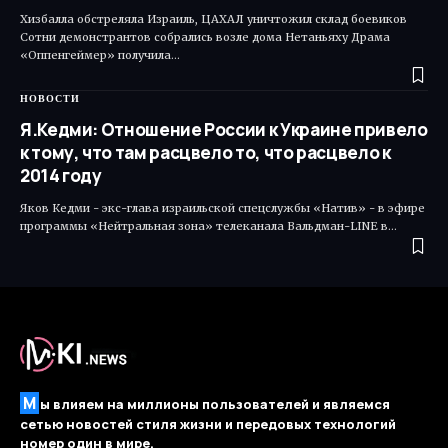
Хизбалла обстреляла Израиль, ЦАХАЛ уничтожил склад боевиков
Сотни демонстрантов собрались возле дома Нетаньяху Драма
«Оппенгеймер» получила…
НОВОСТИ
Я.Кедми: Отношение России к Украине привело
к тому, что там расцвело то, что расцвело к
2014 году
Яков Кедми - экс-глава израильской спецслужбы «Натив» - в эфире
программы «Нейтральная зона» телеканала Вальдман-LINE в…
М
ы влияем на миллионы пользователей и являемся
сетью новостей стиля жизни и передовых технологий
номер один в мире.