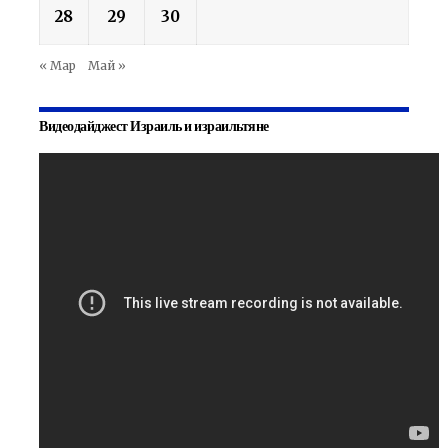
28
29
30
« Мар
Май »
Видеодайджест Израиль и израильтяне