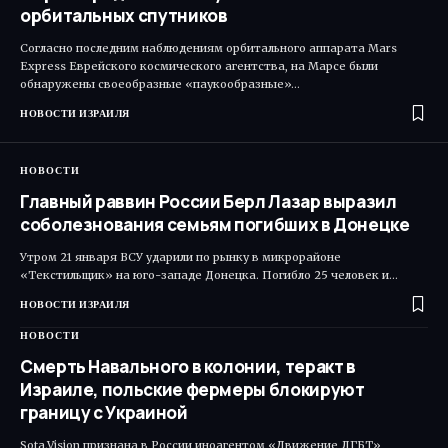
орбитальных спутников
Согласно последним наблюдениям орбитального аппарата Mars
Express Еврейского космического агентства, на Марсе были
обнаружены своеобразные «паукообразные»…
НОВОСТИ ИЗРАИЛЯ
НОВОСТИ
Главный раввин России Берл Лазар выразил
соболезнования семьям погибших в Донецке
Утром 21 января ВСУ ударили по рынку в микрорайоне
«Текстильщик» на юго-западе Донецка. Погибло 25 человек и…
НОВОСТИ ИЗРАИЛЯ
НОВОСТИ
Смерть Навального в колонии, теракт в
Израиле, польские фермеры блокируют
границу с Украиной
Sota.Vision признана в России иноагентом «Движение ЛГБТ»