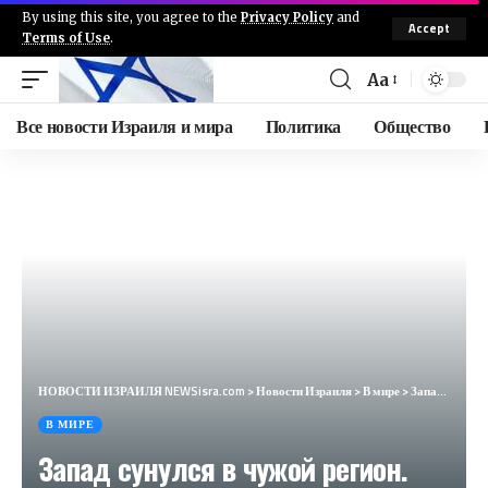
By using this site, you agree to the
Privacy Policy
and
Accept
Terms of Use
.
Aa
Все новости Израиля и мира
Политика
Общество
НОВОСТИ ИЗРАИЛЯ NEWSisra.com
>
Новости Израиля
>
В мире
>
Запад сунулся в чужой регион. Задержаться там у него не получится (Anadolu Ajansı, Турция)
В МИРЕ
Запад сунулся в чужой регион.