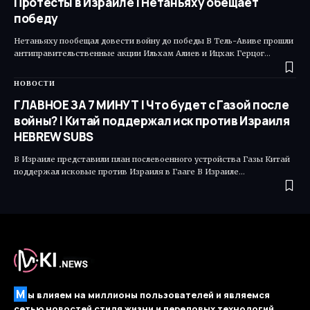
Протесты в Израиле | Нетаньяху обещает
победу
Нетаньяху пообещал довести войну до победы В Тель-Авиве прошли
антиправительственные акции Ильхам Алиев и Ицхак Герцог…
НОВОСТИ
ГЛАВНОЕ ЗА 7 МИНУТ | Что будет с Газой после
войны? | Китай поддержал иск против Израиля
HEBREW SUBS
В Израиле представили план послевоенного устройства Газы Китай
поддержал исковые против Израиля в Гааге В Израиле…
М
ы влияем на миллионы пользователей и являемся
сетью новостей стиля жизни и передовых технологий