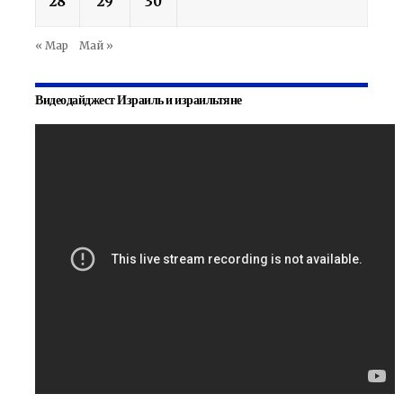
28
29
30
« Мар
Май »
Видеодайджест Израиль и израильтяне