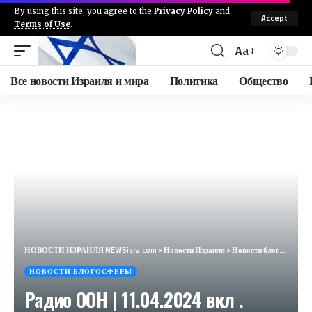
By using this site, you agree to the
Privacy Policy
and
Accept
Terms of Use
.
Aa
Все новости Израиля и мира
Политика
Общество
НОВОСТИ ИЗРАИЛЯ NEWSisra.com
>
Новости Израиля
>
Новости блогосферы
НОВОСТИ БЛОГОСФЕРЫ
Радио ООН | 11.04.2024 вкл .