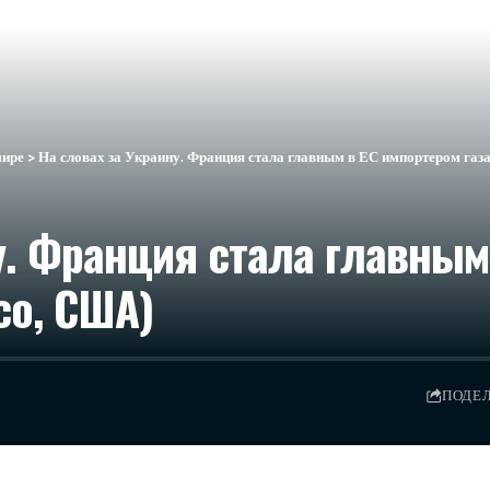
мире
>
На словах за Украину. Франция стала главным в ЕС импортером газа 
у. Франция стала главным
ico, США)
ПОДЕ