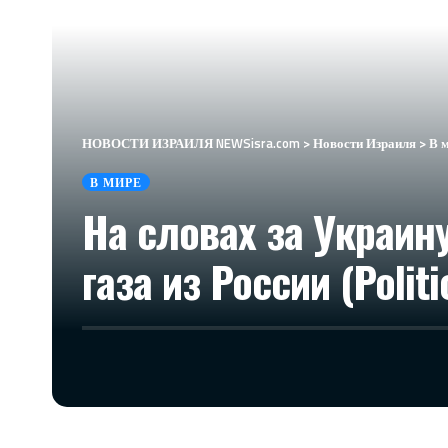
НОВОСТИ ИЗРАИЛЯ NEWSisra.com
>
Новости Израиля
>
В 
В МИРЕ
На словах за Украин
газа из России (Polit