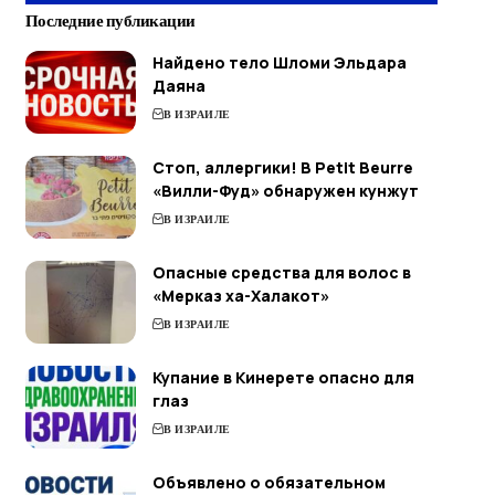
Последние публикации
Найдено тело Шломи Эльдара
Даяна
В ИЗРАИЛЕ
Стоп, аллергики! В Petit Beurre
«Вилли-Фуд» обнаружен кунжут
В ИЗРАИЛЕ
Опасные средства для волос в
«Мерказ ха-Халакот»
В ИЗРАИЛЕ
Купание в Кинерете опасно для
глаз
В ИЗРАИЛЕ
Объявлено о обязательном