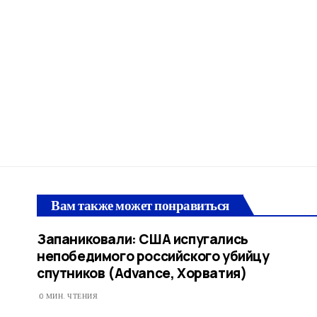
Вам также может понравиться
Запаниковали: США испугались
непобедимого российского убийцу
спутников (Advance, Хорватия)
0 МИН. ЧТЕНИЯ