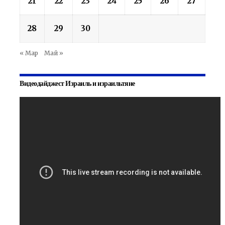
21
22
23
24
25
26
27
28
29
30
« Мар
Май »
Видеодайджест Израиль и израильтяне