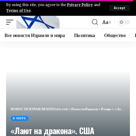
By using this site, you agree to the
Privacy Policy
and
Accept
Terms of Use
.
Aa
Все новости Израиля и мира
Политика
Общество
НОВОСТИ ИЗРАИЛЯ NEWSisra.com
>
Новости Израиля
>
В мире
>
«Лают на дракона». США пригрозили Китаю из-за России и насмешили французов (Le Figaro, Франция)
В МИРЕ
«Лают на дракона». США