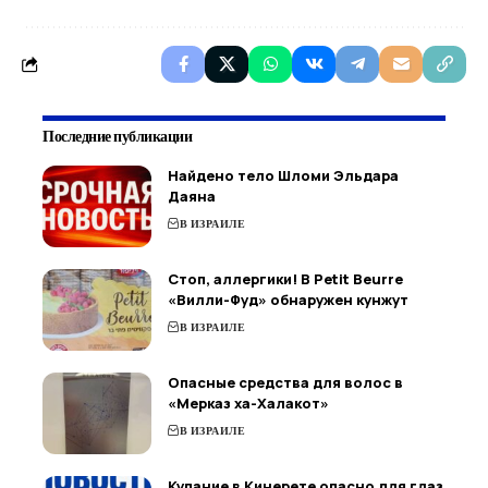
Последние публикации
Найдено тело Шломи Эльдара
Даяна
В ИЗРАИЛЕ
Стоп, аллергики! В Petit Beurre
«Вилли-Фуд» обнаружен кунжут
В ИЗРАИЛЕ
Опасные средства для волос в
«Мерказ ха-Халакот»
В ИЗРАИЛЕ
Купание в Кинерете опасно для глаз