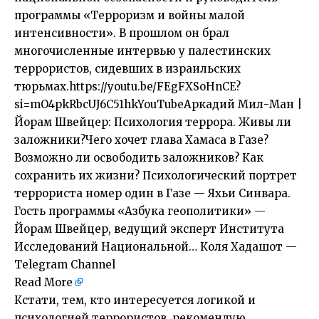
программы «Терроризм и войны малой
интенсивности». В прошлом он брал
многочисленные интервью у палестинских
террористов, сидевших в израильских
тюрьмах.https://youtu.be/FEgFXSoHnCE?
si=mO4pkRbcUJ6C51hkYouTubeАркадий Мил-Ман |
Йорам Швейцер: Психология террора. Живы ли
заложники?Чего хочет глава Хамаса в Газе?
Возможно ли освободить заложников? Как
сохранить их жизни? Психологический портрет
террориста номер один в Газе — Яхьи Синвара.
Гость программы «Азбука геополитики» —
Йорам Швейцер, ведущий эксперт Института
Исследований Национальной… Коля Хадашот —
Telegram Channel
Read More
Кстати, тем, кто интересуется логикой и
психологией террористов, рекомендую