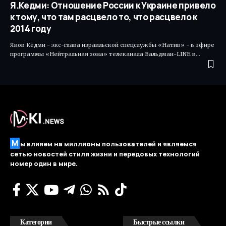
Я.Кедми: Отношение России к Украине привело
к тому, что там расцвело то, что расцвело к
2014 году
Яков Кедми - экс-глава израильской спецслужбы «Натив» - в эфире
программы «Нейтральная зона» телеканала Вальдман-LINE в…
М
ы влияем на миллионы пользователей и являемся
сетью новостей стиля жизни и передовых технологий
номер один в мире.
Категории
Быстрые ссылки