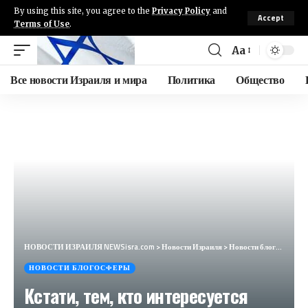
By using this site, you agree to the
Privacy Policy
and
Accept
Terms of Use
.
Aa
Все новости Израиля и мира
Политика
Общество
НОВОСТИ ИЗРАИЛЯ NEWSisra.com
>
Новости Израиля
>
Новости блогосферы
НОВОСТИ БЛОГОСФЕРЫ
Кстати, тем, кто интересуется