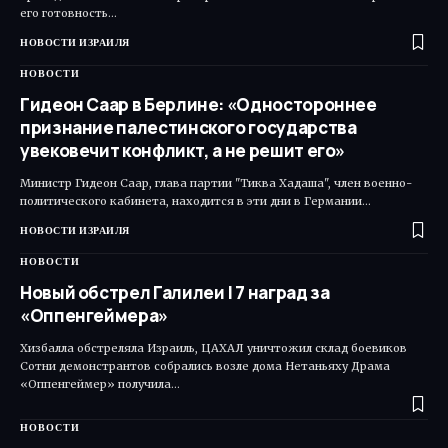
его готовность…
НОВОСТИ ИЗРАИЛЯ
НОВОСТИ
Гидеон Саар в Берлине: «Одностороннее
признание палестинского государства
увековечит конфликт, а не решит его»
Министр Гидеон Саар, глава партии "Тиква Хадаша", член военно-
политического кабинета, находится в эти дни в Германии…
НОВОСТИ ИЗРАИЛЯ
НОВОСТИ
Новый обстрел Галилеи | 7 наград за
«Оппенгеймера»
Хизбалла обстреляла Израиль, ЦАХАЛ уничтожил склад боевиков
Сотни демонстрантов собрались возле дома Нетаньяху Драма
«Оппенгеймер» получила…
НОВОСТИ