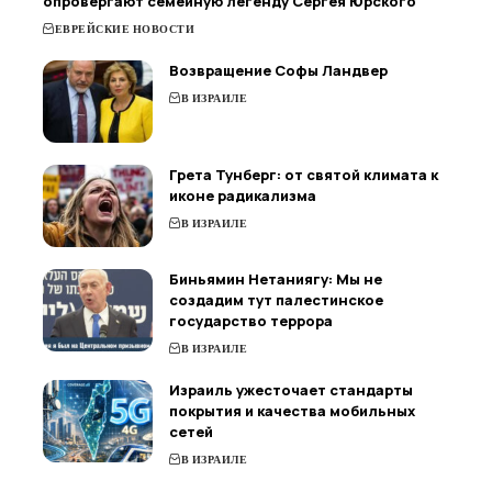
опровергают семейную легенду Сергея Юрского
ЕВРЕЙСКИЕ НОВОСТИ
Возвращение Софы Ландвер
В ИЗРАИЛЕ
Грета Тунберг: от святой климата к
иконе радикализма
В ИЗРАИЛЕ
Биньямин Нетаниягу: Мы не
создадим тут палестинское
государство террора
В ИЗРАИЛЕ
Израиль ужесточает стандарты
покрытия и качества мобильных
сетей
В ИЗРАИЛЕ