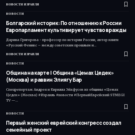
НОВОСТИ ИЗРАИЛЯ
НОВОСТИ
Болгарский историк: По отношению к России
Европарламент культивирует чувство вражды
Дарина Григорова - профессор по истории России, автор книги
«Русский Феникс – между советским прошлым и…
НОВОСТИ ИЗРАИЛЯ
НОВОСТИ
Община на карте | Община «Цемах Цедек»
(Москва) и раввин Элиягу Бар
Спецрепортаж Андрея и Кирилла Эйхфусов из общины «Цемах
Цедек» (Москва) #Израиль #новости #ПервыйЕврейский STMEGI
TV —…
НОВОСТИ
Первый женский еврейский конгресс создал
семейный проект