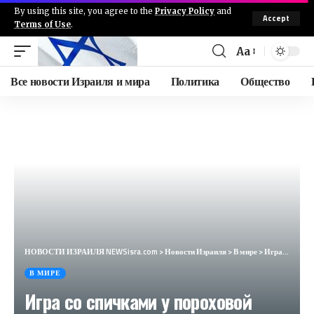
By using this site, you agree to the
Privacy Policy
and
Accept
Terms of Use
.
Aa
Все новости Израиля и мира
Политика
Общество
НОВОСТИ ИЗРАИЛЯ NEWSisra.com
>
Новости Израиля
>
В мире
>
Игра со спичками у пороховой бочки. НАТО готовит планы войны против России (Myśl Polska, Польша)
В МИРЕ
Игра со спичками у пороховой